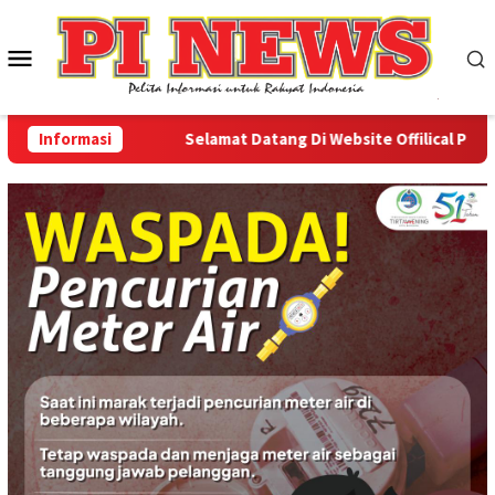
Loncat
ke
Menu
konten
Mobile
Informasi
Selamat Datang Di Website Offilical PI-News O