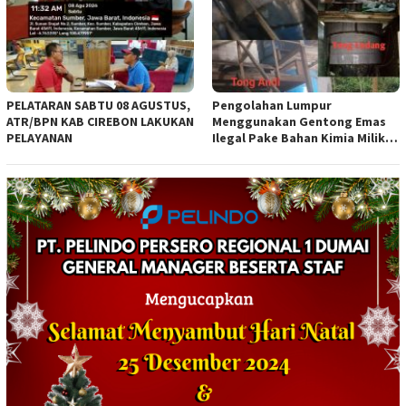
PELATARAN SABTU 08 AGUSTUS,
Pengolahan Lumpur
ATR/BPN KAB CIREBON LAKUKAN
Menggunakan Gentong Emas
PELAYANAN
Ilegal Pake Bahan Kimia Milik
Bos Wasid Andi dan Endang,
Aparat Penegak Hukum ( APH )
Jangan Sampai Diam Saja