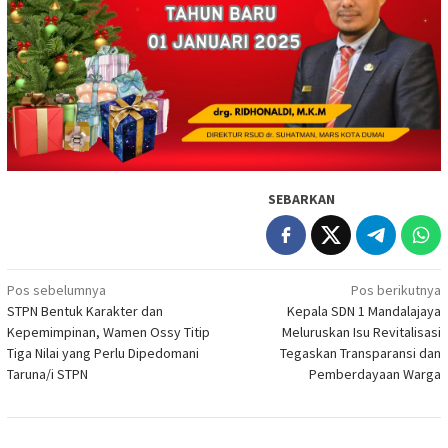
SEBARKAN
Navigasi
Pos sebelumnya
Pos berikutnya
STPN Bentuk Karakter dan
Kepala SDN 1 Mandalajaya
pos
Kepemimpinan, Wamen Ossy Titip
Meluruskan Isu Revitalisasi
Tiga Nilai yang Perlu Dipedomani
Tegaskan Transparansi dan
Taruna/i STPN
Pemberdayaan Warga