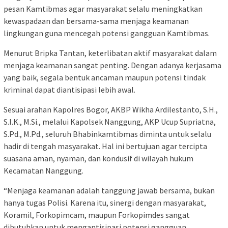
pesan Kamtibmas agar masyarakat selalu meningkatkan
kewaspadaan dan bersama-sama menjaga keamanan
lingkungan guna mencegah potensi gangguan Kamtibmas.
Menurut Bripka Tantan, keterlibatan aktif masyarakat dalam
menjaga keamanan sangat penting. Dengan adanya kerjasama
yang baik, segala bentuk ancaman maupun potensi tindak
kriminal dapat diantisipasi lebih awal.
Sesuai arahan Kapolres Bogor, AKBP Wikha Ardilestanto, S.H.,
S.I.K., M.Si., melalui Kapolsek Nanggung, AKP Ucup Supriatna,
S.Pd., M.Pd., seluruh Bhabinkamtibmas diminta untuk selalu
hadir di tengah masyarakat. Hal ini bertujuan agar tercipta
suasana aman, nyaman, dan kondusif di wilayah hukum
Kecamatan Nanggung.
“Menjaga keamanan adalah tanggung jawab bersama, bukan
hanya tugas Polisi. Karena itu, sinergi dengan masyarakat,
Koramil, Forkopimcam, maupun Forkopimdes sangat
dibutuhkan untuk mengantisipasi potensi gangguan