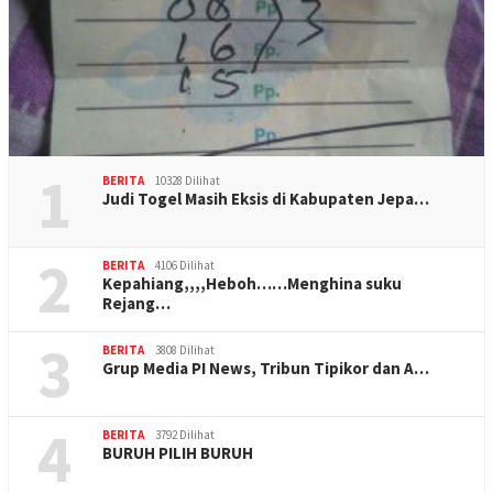
1
BERITA
10328 Dilihat
Judi Togel Masih Eksis di Kabupaten Jepa…
2
BERITA
4106 Dilihat
Kepahiang,,,,Heboh……Menghina suku
Rejang…
3
BERITA
3808 Dilihat
Grup Media PI News, Tribun Tipikor dan A…
4
BERITA
3792 Dilihat
BURUH PILIH BURUH