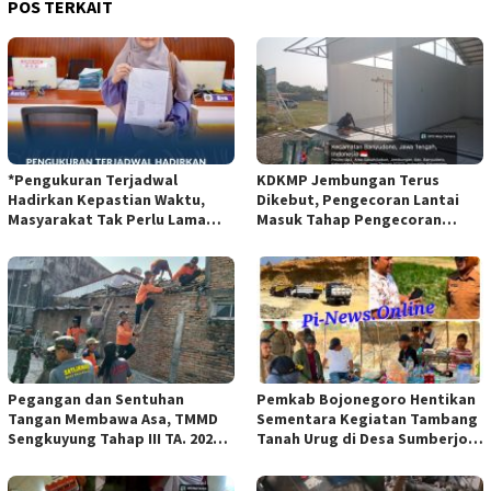
POS TERKAIT
*Pengukuran Terjadwal
KDKMP Jembungan Terus
Hadirkan Kepastian Waktu,
Dikebut, Pengecoran Lantai
Masyarakat Tak Perlu Lama
Masuk Tahap Pengecoran
Menunggu Layanan Pertanahan
Lantai.
Pegangan dan Sentuhan
Pemkab Bojonegoro Hentikan
Tangan Membawa Asa, TMMD
Sementara Kegiatan Tambang
Sengkuyung Tahap III TA. 2026
Tanah Urug di Desa Sumberjo
Wujudkan Hunian Yang Nyaman
Trucuk, Siapkan Pertemuan
Lintas Instansi