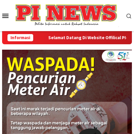
Loncat
ke
Menu
konten
Mobile
Informasi
Selamat Datang Di Website Offilical PI-News O