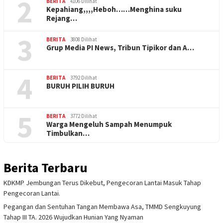
2
BERITA
4106 Dilihat
Kepahiang,,,,Heboh……Menghina suku
Rejang…
3
BERITA
3808 Dilihat
Grup Media PI News, Tribun Tipikor dan A…
4
BERITA
3792 Dilihat
BURUH PILIH BURUH
5
BERITA
3772 Dilihat
Warga Mengeluh Sampah Menumpuk
Timbulkan…
Berita Terbaru
KDKMP Jembungan Terus Dikebut, Pengecoran Lantai Masuk Tahap
Pengecoran Lantai.
Pegangan dan Sentuhan Tangan Membawa Asa, TMMD Sengkuyung
Tahap III TA. 2026 Wujudkan Hunian Yang Nyaman