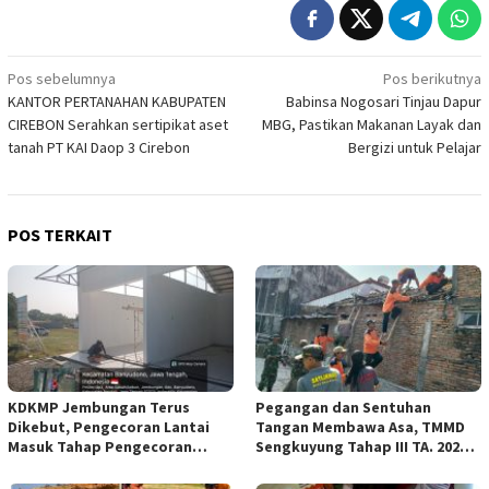
Navigasi
Pos sebelumnya
Pos berikutnya
KANTOR PERTANAHAN KABUPATEN
Babinsa Nogosari Tinjau Dapur
pos
CIREBON Serahkan sertipikat aset
MBG, Pastikan Makanan Layak dan
tanah PT KAI Daop 3 Cirebon
Bergizi untuk Pelajar
POS TERKAIT
KDKMP Jembungan Terus
Pegangan dan Sentuhan
Dikebut, Pengecoran Lantai
Tangan Membawa Asa, TMMD
Masuk Tahap Pengecoran
Sengkuyung Tahap III TA. 2026
Lantai.
Wujudkan Hunian Yang Nyaman