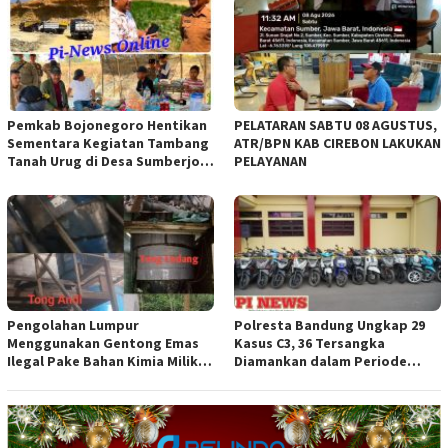
Pemkab Bojonegoro Hentikan
PELATARAN SABTU 08 AGUSTUS,
Sementara Kegiatan Tambang
ATR/BPN KAB CIREBON LAKUKAN
Tanah Urug di Desa Sumberjo
PELAYANAN
Trucuk, Siapkan Pertemuan
Lintas Instansi
Pengolahan Lumpur
Polresta Bandung Ungkap 29
Menggunakan Gentong Emas
Kasus C3, 36 Tersangka
Ilegal Pake Bahan Kimia Milik
Diamankan dalam Periode
Bos Wasid Andi dan Endang,
Juni-Juli 2026
Aparat Penegak Hukum ( APH )
Jangan Sampai Diam Saja