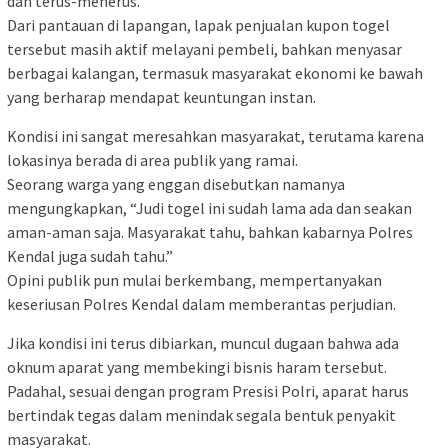
dan terus-menerus.
Dari pantauan di lapangan, lapak penjualan kupon togel
tersebut masih aktif melayani pembeli, bahkan menyasar
berbagai kalangan, termasuk masyarakat ekonomi ke bawah
yang berharap mendapat keuntungan instan.
Kondisi ini sangat meresahkan masyarakat, terutama karena
lokasinya berada di area publik yang ramai.
Seorang warga yang enggan disebutkan namanya
mengungkapkan, “Judi togel ini sudah lama ada dan seakan
aman-aman saja. Masyarakat tahu, bahkan kabarnya Polres
Kendal juga sudah tahu.”
Opini publik pun mulai berkembang, mempertanyakan
keseriusan Polres Kendal dalam memberantas perjudian.
Jika kondisi ini terus dibiarkan, muncul dugaan bahwa ada
oknum aparat yang membekingi bisnis haram tersebut.
Padahal, sesuai dengan program Presisi Polri, aparat harus
bertindak tegas dalam menindak segala bentuk penyakit
masyarakat.