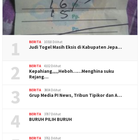
1
BERITA
10318 Dilihat
Judi Togel Masih Eksis di Kabupaten Jepa…
2
BERITA
4102 Dilihat
Kepahiang,,,,Heboh……Menghina suku
Rejang…
3
BERITA
3804 Dilihat
Grup Media PI News, Tribun Tipikor dan A…
4
BERITA
3787 Dilihat
BURUH PILIH BURUH
BERITA
3761 Dilihat