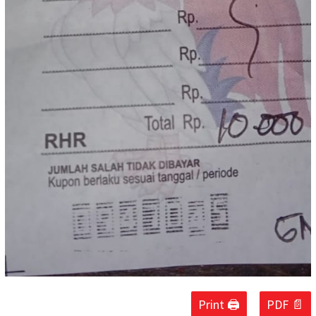
Print 🖨
PDF 📄