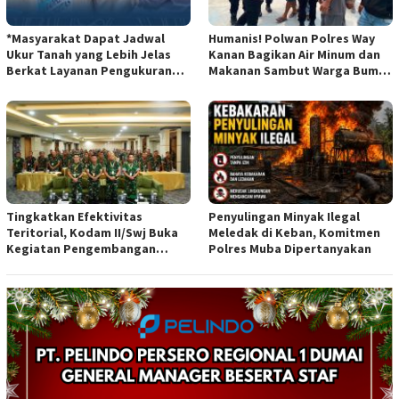
*Masyarakat Dapat Jadwal
Humanis! Polwan Polres Way
Ukur Tanah yang Lebih Jelas
Kanan Bagikan Air Minum dan
Berkat Layanan Pengukuran
Makanan Sambut Warga Bumi
Terjadwal*
Harjo
Tingkatkan Efektivitas
Penyulingan Minyak Ilegal
Teritorial, Kodam II/Swj Buka
Meledak di Keban, Komitmen
Kegiatan Pengembangan
Polres Muba Dipertanyakan
Kemampuan Komunikasi
Apkowil TA 2026*