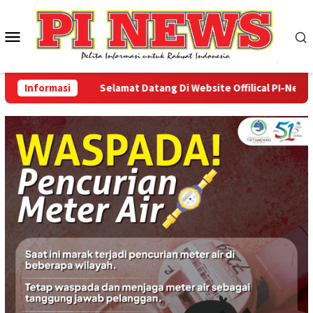
Loncat
ke
Menu
konten
Mobile
Informasi
Selamat Datang Di Website Offilical PI-News Onli