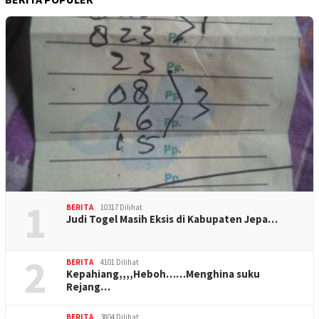
1
BERITA
10317 Dilihat
Judi Togel Masih Eksis di Kabupaten Jepa…
2
BERITA
4101 Dilihat
Kepahiang,,,,Heboh……Menghina suku
Rejang…
BERITA
3804 Dilihat