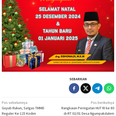
SEBARKAN
Navigasi
Pos sebelumnya
Pos berikutnya
Guyub Rukun, Satgas TMMD
Rangkaian Peringatan HUT RI ke 80
pos
Reguler Ke-125 Kodim
di-RT 02/01 Desa Ngumpakdalem