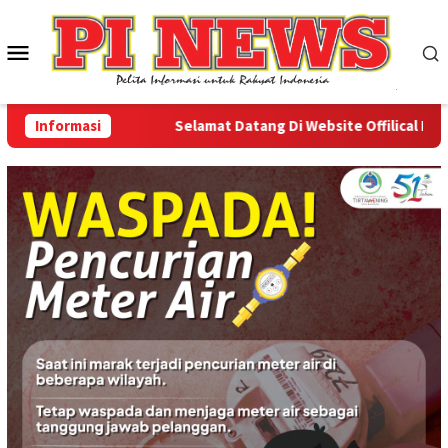
Loncat
ke
Menu
konten
Mobile
Informasi
Selamat Datang Di Website Offilical PI-News