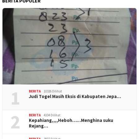
BERITA POPULER
1
BERITA
10326 Dilihat
Judi Togel Masih Eksis di Kabupaten Jepa…
2
BERITA
4104 Dilihat
Kepahiang,,,,Heboh……Menghina suku
Rejang…
BERITA
3807 Dilihat