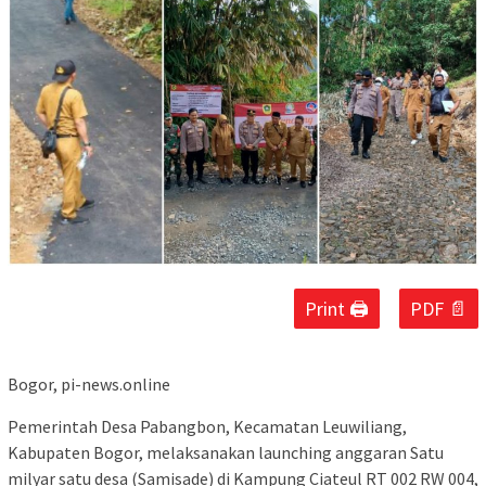
Print 🖨
PDF 📄
Bogor, pi-news.online
Pemerintah Desa Pabangbon, Kecamatan Leuwiliang,
Kabupaten Bogor, melaksanakan launching anggaran Satu
milyar satu desa (Samisade) di Kampung Ciateul RT 002 RW 004,