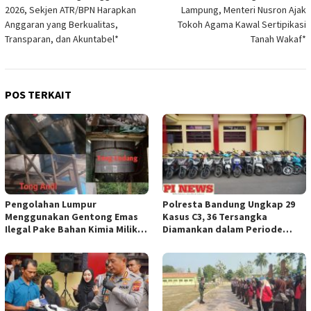
pos
2026, Sekjen ATR/BPN Harapkan
Lampung, Menteri Nusron Ajak
Anggaran yang Berkualitas,
Tokoh Agama Kawal Sertipikasi
Transparan, dan Akuntabel*
Tanah Wakaf*
POS TERKAIT
Pengolahan Lumpur
Polresta Bandung Ungkap 29
Menggunakan Gentong Emas
Kasus C3, 36 Tersangka
Ilegal Pake Bahan Kimia Milik
Diamankan dalam Periode
Bos Wasid Andi dan Endang,
Juni-Juli 2026
Aparat Penegak Hukum ( APH )
Jangan Sampai Diam Saja