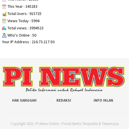
This Year : 345283
Total Users : 915725
Views Today : 5994
Total views : 3994523
Who's Online : 50
Your IP Address : 216.73.217.50
HAK SANGGAH
REDAKSI
INFO IKLAN
Copyright 2021. PI-News Online - Portal Berita Terupdate & Terpercaya