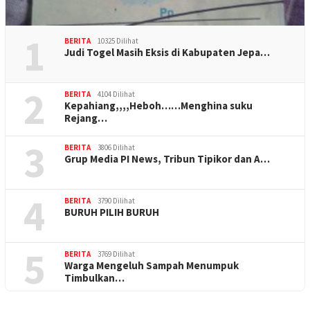
1
BERITA
10325 Dilihat
Judi Togel Masih Eksis di Kabupaten Jepa…
2
BERITA
4104 Dilihat
Kepahiang,,,,Heboh……Menghina suku
Rejang…
3
BERITA
3806 Dilihat
Grup Media PI News, Tribun Tipikor dan A…
4
BERITA
3790 Dilihat
BURUH PILIH BURUH
5
BERITA
3769 Dilihat
Warga Mengeluh Sampah Menumpuk
Timbulkan…