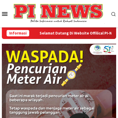
Loncat
ke
Menu
konten
Mobile
Informasi
Selamat Datang Di Website Offilical PI-News Onl