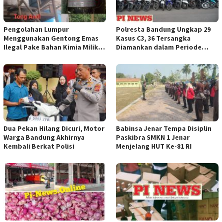
Pengolahan Lumpur
Polresta Bandung Ungkap 29
Menggunakan Gentong Emas
Kasus C3, 36 Tersangka
Ilegal Pake Bahan Kimia Milik
Diamankan dalam Periode
Bos Wasid Andi dan Endang,
Juni-Juli 2026
Aparat Penegak Hukum ( APH )
Jangan Sampai Diam Saja
Dua Pekan Hilang Dicuri, Motor
Babinsa Jenar Tempa Disiplin
Warga Bandung Akhirnya
Paskibra SMKN 1 Jenar
Kembali Berkat Polisi
Menjelang HUT Ke-81 RI