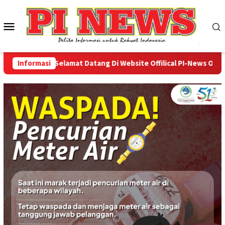
Loncat
ke
Menu
konten
Mobile
Informasi
Selamat Datang Di Website Offilical PI-News Online - 