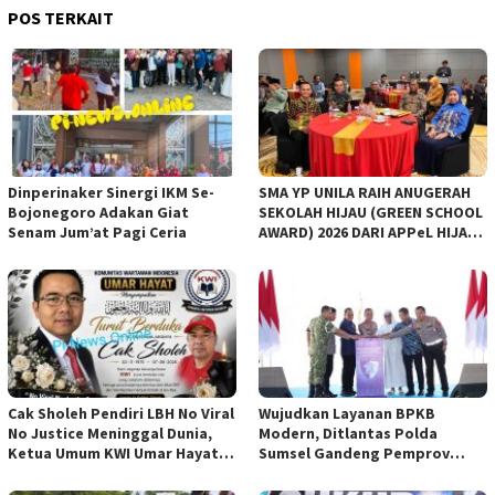
POS TERKAIT
Dinperinaker Sinergi IKM Se-
SMA YP UNILA RAIH ANUGERAH
Bojonegoro Adakan Giat
SEKOLAH HIJAU (GREEN SCHOOL
Senam Jum’at Pagi Ceria
AWARD) 2026 DARI APPeL HIJAU
INDONESIA
Cak Sholeh Pendiri LBH No Viral
Wujudkan Layanan BPKB
No Justice Meninggal Dunia,
Modern, Ditlantas Polda
Ketua Umum KWI Umar Hayat
Sumsel Gandeng Pemprov
Ucapkan Belangsungkawa
Sumsel