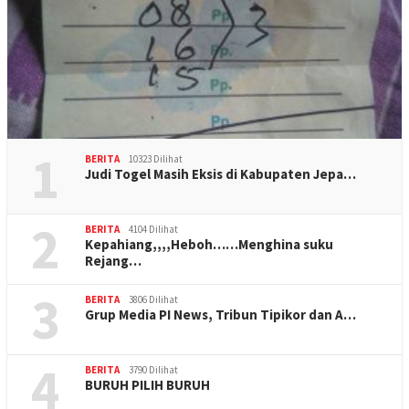
1
BERITA
10323 Dilihat
Judi Togel Masih Eksis di Kabupaten Jepa…
2
BERITA
4104 Dilihat
Kepahiang,,,,Heboh……Menghina suku
Rejang…
3
BERITA
3806 Dilihat
Grup Media PI News, Tribun Tipikor dan A…
4
BERITA
3790 Dilihat
BURUH PILIH BURUH