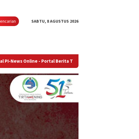
encarian
SABTU, 8 AGUSTUS 2026
ine - Portal Berita Terupdate & Terpercaya