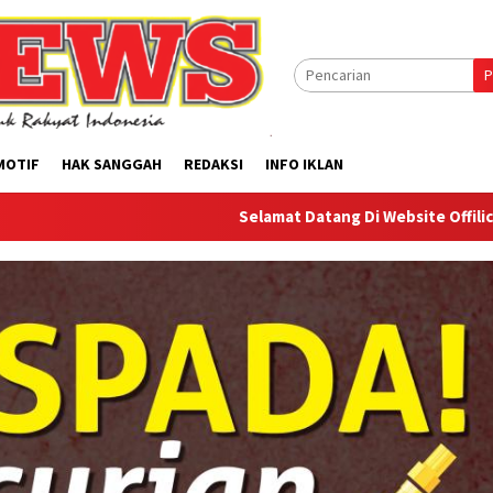
P
MOTIF
HAK SANGGAH
REDAKSI
INFO IKLAN
Selamat Datang Di Website Offilical PI-News Onl