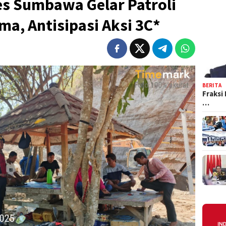
es Sumbawa Gelar Patroli
ma, Antisipasi Aksi 3C*
BERITA
Fraksi
…