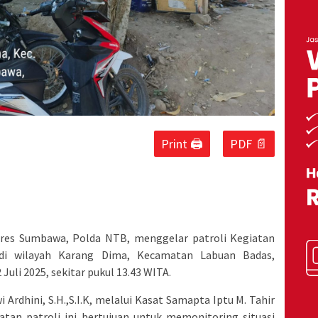
Print 🖨
PDF 📄
res Sumbawa, Polda NTB, menggelar patroli Kegiatan
 di wilayah Karang Dima, Kecamatan Labuan Badas,
uli 2025, sekitar pukul 13.43 WITA.
rdhini, S.H.,S.I.K, melalui Kasat Samapta Iptu M. Tahir
an patroli ini bertujuan untuk memonitoring situasi