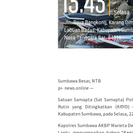
Sumbawa Besar, NTB
pi- news.online —
Satuan Samapta (Sat Samapta) Pol
Rutin yang Ditingkatkan (KRYD)
Kabupaten Sumbawa, pada Selasa, 22 J
Kapolres Sumbawa AKBP Marieta Dwi A
Lantu, menyampaikan bahwa “Kegiat