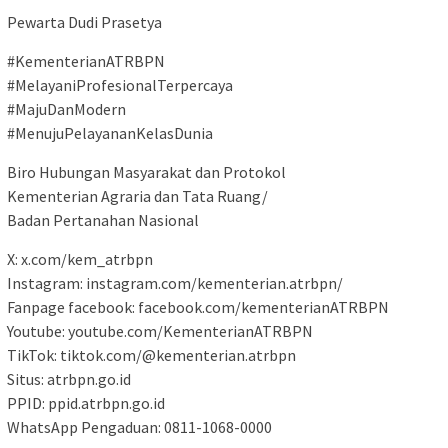
Pewarta Dudi Prasetya
#KementerianATRBPN
#MelayaniProfesionalTerpercaya
#MajuDanModern
#MenujuPelayananKelasDunia
Biro Hubungan Masyarakat dan Protokol
Kementerian Agraria dan Tata Ruang/
Badan Pertanahan Nasional
X: x.com/kem_atrbpn
Instagram: instagram.com/kementerian.atrbpn/
Fanpage facebook: facebook.com/kementerianATRBPN
Youtube: youtube.com/KementerianATRBPN
TikTok: tiktok.com/@kementerian.atrbpn
Situs: atrbpn.go.id
PPID: ppid.atrbpn.go.id
WhatsApp Pengaduan: 0811-1068-0000