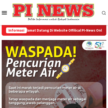
Loncat
ke
Menu
konten
Mobile
Informasi
Selamat Datang Di Website Offilical PI-News Online - Po