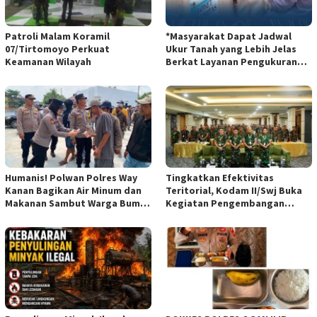
Patroli Malam Koramil
*Masyarakat Dapat Jadwal
07/Tirtomoyo Perkuat
Ukur Tanah yang Lebih Jelas
Keamanan Wilayah
Berkat Layanan Pengukuran
Terjadwal*
Humanis! Polwan Polres Way
Tingkatkan Efektivitas
Kanan Bagikan Air Minum dan
Teritorial, Kodam II/Swj Buka
Makanan Sambut Warga Bumi
Kegiatan Pengembangan
Harjo
Kemampuan Komunikasi
Apkowil TA 2026*