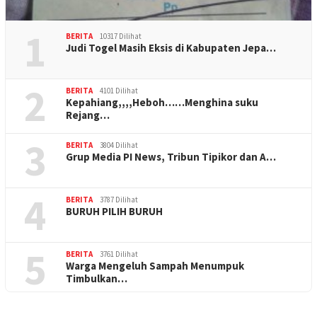
1
BERITA
10317 Dilihat
Judi Togel Masih Eksis di Kabupaten Jepa…
2
BERITA
4101 Dilihat
Kepahiang,,,,Heboh……Menghina suku
Rejang…
3
BERITA
3804 Dilihat
Grup Media PI News, Tribun Tipikor dan A…
4
BERITA
3787 Dilihat
BURUH PILIH BURUH
5
BERITA
3761 Dilihat
Warga Mengeluh Sampah Menumpuk
Timbulkan…