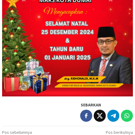
SEBARKAN
Navigasi
Pos sebelumnya
Pos berikutnya