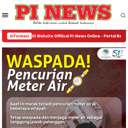
Loncat
ke
Menu
konten
Mobile
mat Datang Di Website Offilical PI-News Online - Portal Berita T
Informasi