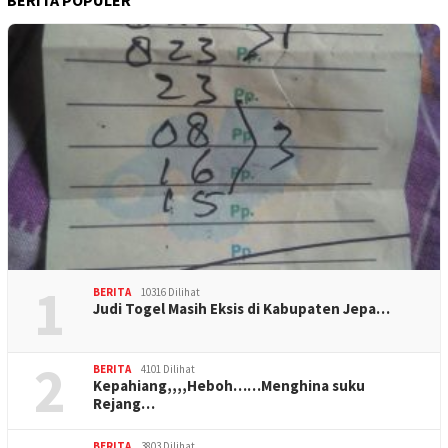
1
BERITA
10316 Dilihat
Judi Togel Masih Eksis di Kabupaten Jepa…
2
BERITA
4101 Dilihat
Kepahiang,,,,Heboh……Menghina suku
Rejang…
BERITA
3803 Dilihat