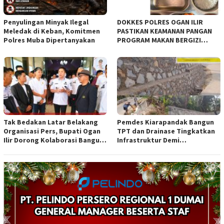
Penyulingan Minyak Ilegal
DOKKES POLRES OGAN ILIR
Meledak di Keban, Komitmen
PASTIKAN KEAMANAN PANGAN
Polres Muba Dipertanyakan
PROGRAM MAKAN BERGIZI
GRATIS MELALUI PEMERIKSAAN
ORGANOLEPTIK*
Tak Bedakan Latar Belakang
Pemdes Kiarapandak Bangun
Organisasi Pers, Bupati Ogan
TPT dan Drainase Tingkatkan
Ilir Dorong Kolaborasi Bangun
Infrastruktur Demi
Bumi Caram Seguguk
Kenyamanan Warga