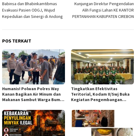
Babinsa dan Bhabinkamtibmas
Kunjungan Direktur Pengendalian
pos
Evakuasi Pasien ODGJ, Wujud
Alih Fungsi Lahan KE KANTOR
Kepedulian dan Sinergi di Andong
PERTANAHAN KABUPATEN CIREBON
POS TERKAIT
Humanis! Polwan Polres Way
Tingkatkan Efektivitas
Kanan Bagikan Air Minum dan
Teritorial, Kodam II/Swj Buka
Makanan Sambut Warga Bumi
Kegiatan Pengembangan
Harjo*dan
Kemampuan Komunikasi
Apkowil TA 2026*