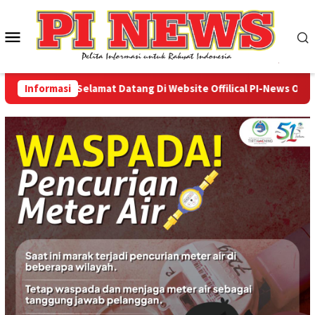
Loncat
ke
Menu
konten
Mobile
Informasi
Selamat Datang Di Website Offilical PI-News Online -