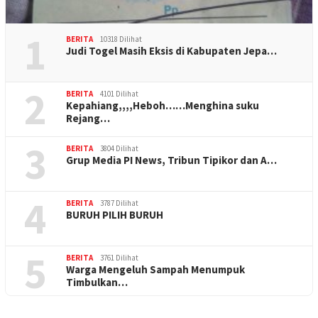
1
BERITA
10318 Dilihat
Judi Togel Masih Eksis di Kabupaten Jepa…
2
BERITA
4101 Dilihat
Kepahiang,,,,Heboh……Menghina suku
Rejang…
3
BERITA
3804 Dilihat
Grup Media PI News, Tribun Tipikor dan A…
4
BERITA
3787 Dilihat
BURUH PILIH BURUH
5
BERITA
3761 Dilihat
Warga Mengeluh Sampah Menumpuk
Timbulkan…