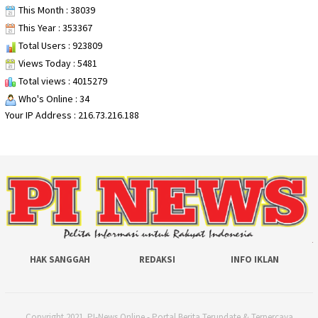
This Month : 38039
This Year : 353367
Total Users : 923809
Views Today : 5481
Total views : 4015279
Who's Online : 34
Your IP Address : 216.73.216.188
HAK SANGGAH
REDAKSI
INFO IKLAN
Copyright 2021. PI-News Online - Portal Berita Terupdate & Terpercaya