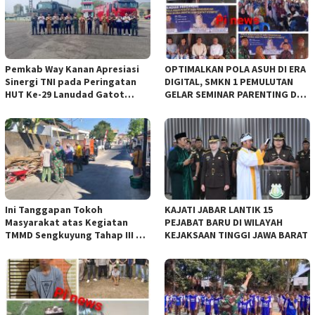
Pemkab Way Kanan Apresiasi
OPTIMALKAN POLA ASUH DI ERA
Sinergi TNI pada Peringatan
DIGITAL, SMKN 1 PEMULUTAN
HUT Ke-29 Lanudad Gatot
GELAR SEMINAR PARENTING DAN
Subroto Puspenerbad
SEPAKATI SERAGAM SISWA BARU
Ini Tanggapan Tokoh
KAJATI JABAR LANTIK 15
Masyarakat atas Kegiatan
PEJABAT BARU DI WILAYAH
TMMD Sengkuyung Tahap III TA.
KEJAKSAAN TINGGI JAWA BARAT
2026 Kodim 0735 Surakarta