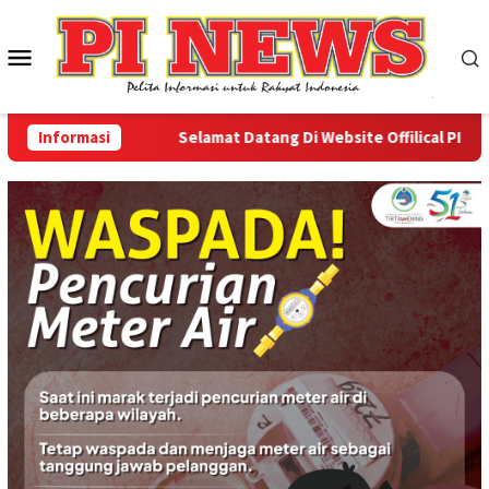
Loncat
ke
Menu
konten
Mobile
Informasi
Selamat Datang Di Website Offilical PI-News 