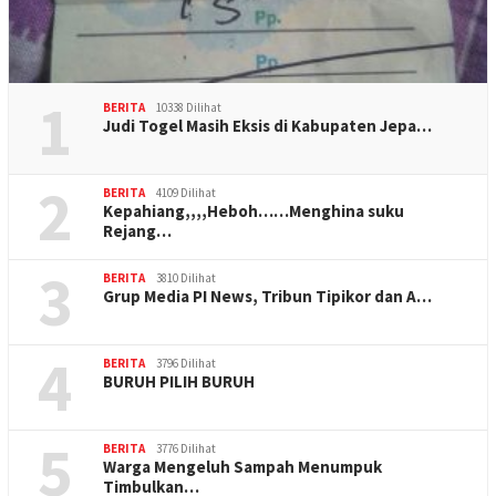
1
BERITA
10338 Dilihat
Judi Togel Masih Eksis di Kabupaten Jepa…
2
BERITA
4109 Dilihat
Kepahiang,,,,Heboh……Menghina suku
Rejang…
3
BERITA
3810 Dilihat
Grup Media PI News, Tribun Tipikor dan A…
4
BERITA
3796 Dilihat
BURUH PILIH BURUH
5
BERITA
3776 Dilihat
Warga Mengeluh Sampah Menumpuk
Timbulkan…