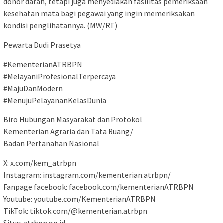
donor darah, tetapi juga menyediakan fasilitas pemeriksaan
kesehatan mata bagi pegawai yang ingin memeriksakan
kondisi penglihatannya. (MW/RT)
Pewarta Dudi Prasetya
#KementerianATRBPN
#MelayaniProfesionalTerpercaya
#MajuDanModern
#MenujuPelayananKelasDunia
Biro Hubungan Masyarakat dan Protokol
Kementerian Agraria dan Tata Ruang/
Badan Pertanahan Nasional
X: x.com/kem_atrbpn
Instagram: instagram.com/kementerian.atrbpn/
Fanpage facebook: facebook.com/kementerianATRBPN
Youtube: youtube.com/KementerianATRBPN
TikTok: tiktok.com/@kementerian.atrbpn
Situs: atrbpn.go.id