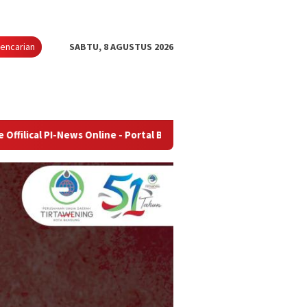
encarian
SABTU, 8 AGUSTUS 2026
-News Online - Portal Berita Terupdate & Terpercaya