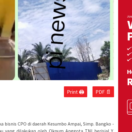
Print 🖨
PDF 📄
ka bisnis CPO di daerah Kesumbo Ampai, Simp. Bangko -
iau yang dilakukan oleh Oknum Anggota TNI berisial Y,