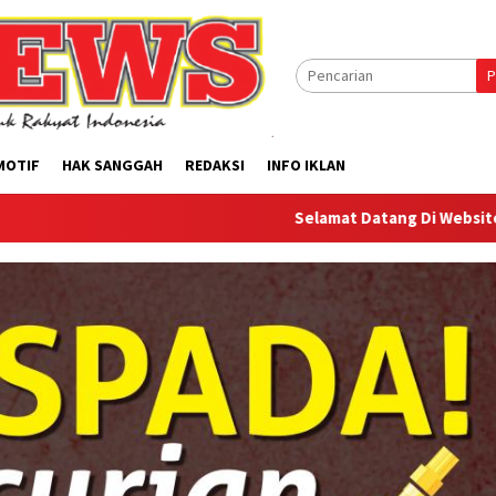
P
MOTIF
HAK SANGGAH
REDAKSI
INFO IKLAN
Selamat Datang Di Website Offilical PI