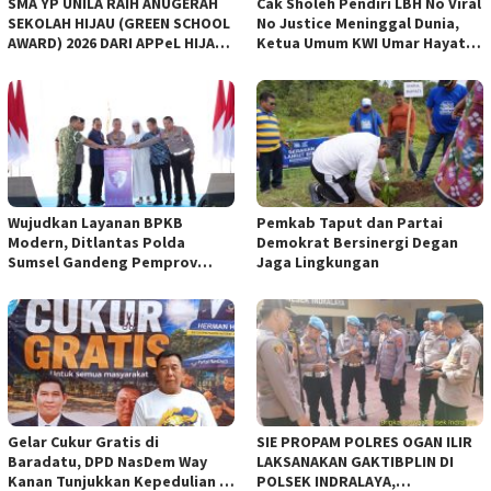
SMA YP UNILA RAIH ANUGERAH
Cak Sholeh Pendiri LBH No Viral
SEKOLAH HIJAU (GREEN SCHOOL
No Justice Meninggal Dunia,
AWARD) 2026 DARI APPeL HIJAU
Ketua Umum KWI Umar Hayat
INDONESIA
Ucapkan Belangsungkawa
Wujudkan Layanan BPKB
Pemkab Taput dan Partai
Modern, Ditlantas Polda
Demokrat Bersinergi Degan
Sumsel Gandeng Pemprov
Jaga Lingkungan
Sumsel
Gelar Cukur Gratis di
SIE PROPAM POLRES OGAN ILIR
Baradatu, DPD NasDem Way
LAKSANAKAN GAKTIBPLIN DI
Kanan Tunjukkan Kepedulian di
POLSEK INDRALAYA,