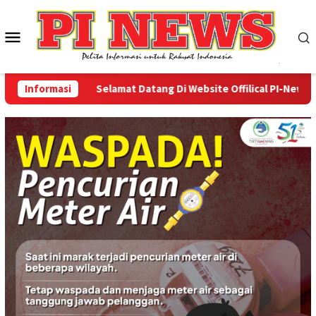
Loncat
ke
Menu
konten
Mobile
Informasi
Selamat Datang Di Website Offilical PI-News Onlin