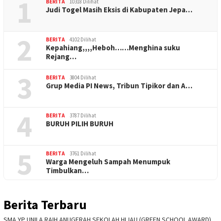
1
BERITA
10318 Dilihat
Judi Togel Masih Eksis di Kabupaten Jepa…
2
BERITA
4102 Dilihat
Kepahiang,,,,Heboh……Menghina suku
Rejang…
3
BERITA
3804 Dilihat
Grup Media PI News, Tribun Tipikor dan A…
4
BERITA
3787 Dilihat
BURUH PILIH BURUH
5
BERITA
3761 Dilihat
Warga Mengeluh Sampah Menumpuk
Timbulkan…
Berita Terbaru
SMA YP UNILA RAIH ANUGERAH SEKOLAH HIJAU (GREEN SCHOOL AWARD)