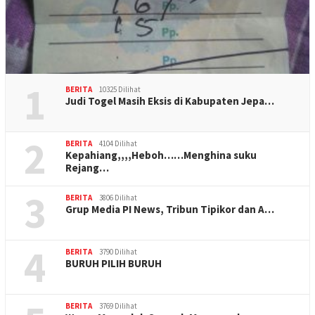
1
BERITA
10325 Dilihat
Judi Togel Masih Eksis di Kabupaten Jepa…
2
BERITA
4104 Dilihat
Kepahiang,,,,Heboh……Menghina suku
Rejang…
3
BERITA
3806 Dilihat
Grup Media PI News, Tribun Tipikor dan A…
4
BERITA
3790 Dilihat
BURUH PILIH BURUH
BERITA
3769 Dilihat