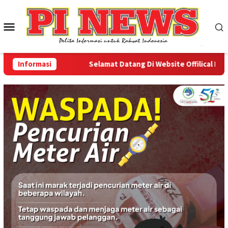
Loncat
ke
Menu
konten
Mobile
Informasi
Selamat Datang Di Website Offilical PI-News