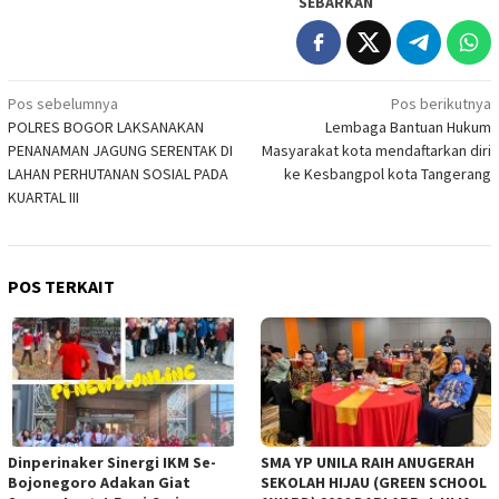
SEBARKAN
Navigasi
Pos sebelumnya
Pos berikutnya
POLRES BOGOR LAKSANAKAN
Lembaga Bantuan Hukum
pos
PENANAMAN JAGUNG SERENTAK DI
Masyarakat kota mendaftarkan diri
LAHAN PERHUTANAN SOSIAL PADA
ke Kesbangpol kota Tangerang
KUARTAL III
POS TERKAIT
Dinperinaker Sinergi IKM Se-
SMA YP UNILA RAIH ANUGERAH
Bojonegoro Adakan Giat
SEKOLAH HIJAU (GREEN SCHOOL