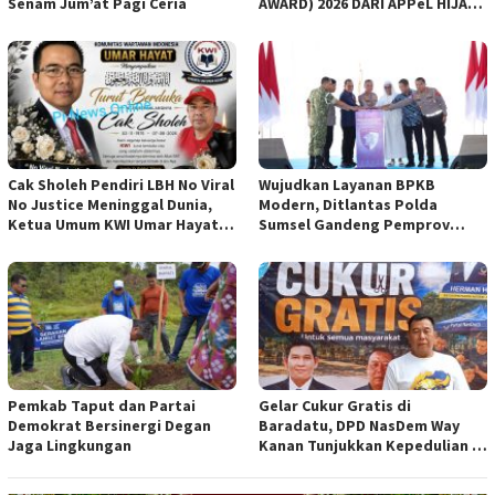
Senam Jum’at Pagi Ceria
AWARD) 2026 DARI APPeL HIJAU
INDONESIA
Cak Sholeh Pendiri LBH No Viral
Wujudkan Layanan BPKB
No Justice Meninggal Dunia,
Modern, Ditlantas Polda
Ketua Umum KWI Umar Hayat
Sumsel Gandeng Pemprov
Ucapkan Belangsungkawa
Sumsel
Pemkab Taput dan Partai
Gelar Cukur Gratis di
Demokrat Bersinergi Degan
Baradatu, DPD NasDem Way
Jaga Lingkungan
Kanan Tunjukkan Kepedulian di
Jumat Berkah