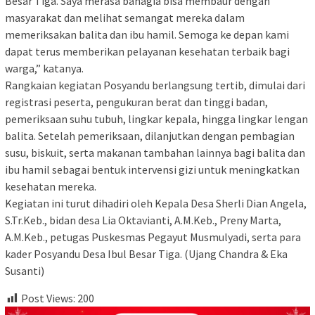
Besar Tiga. Saya merasa bahagia bisa membaur dengan
masyarakat dan melihat semangat mereka dalam
memeriksakan balita dan ibu hamil. Semoga ke depan kami
dapat terus memberikan pelayanan kesehatan terbaik bagi
warga,” katanya.
Rangkaian kegiatan Posyandu berlangsung tertib, dimulai dari
registrasi peserta, pengukuran berat dan tinggi badan,
pemeriksaan suhu tubuh, lingkar kepala, hingga lingkar lengan
balita. Setelah pemeriksaan, dilanjutkan dengan pembagian
susu, biskuit, serta makanan tambahan lainnya bagi balita dan
ibu hamil sebagai bentuk intervensi gizi untuk meningkatkan
kesehatan mereka.
Kegiatan ini turut dihadiri oleh Kepala Desa Sherli Dian Angela,
S.Tr.Keb., bidan desa Lia Oktavianti, A.M.Keb., Preny Marta,
A.M.Keb., petugas Puskesmas Pegayut Musmulyadi, serta para
kader Posyandu Desa Ibul Besar Tiga. (Ujang Chandra & Eka
Susanti)
Post Views:
200