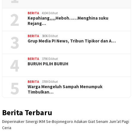
2
BERITA
4104 Dilihat
Kepahiang,,,,Heboh……Menghina suku
Rejang…
3
BERITA
3806 Dilihat
Grup Media PI News, Tribun Tipikor dan A…
4
BERITA
3790 Dilihat
BURUH PILIH BURUH
5
BERITA
3769 Dilihat
Warga Mengeluh Sampah Menumpuk
Timbulkan…
Berita Terbaru
Dinperinaker Sinergi IKM Se-Bojonegoro Adakan Giat Senam Jum’at Pagi
Ceria