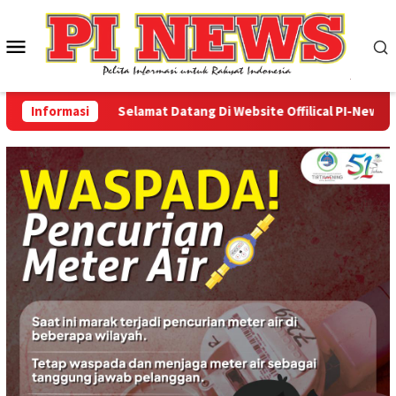
Loncat
ke
Menu
konten
Mobile
Informasi
Selamat Datang Di Website Offilical PI-News Onlin