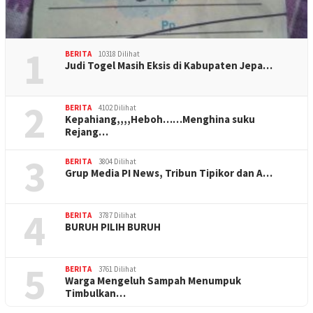
1
BERITA
10318 Dilihat
Judi Togel Masih Eksis di Kabupaten Jepa…
2
BERITA
4102 Dilihat
Kepahiang,,,,Heboh……Menghina suku
Rejang…
3
BERITA
3804 Dilihat
Grup Media PI News, Tribun Tipikor dan A…
4
BERITA
3787 Dilihat
BURUH PILIH BURUH
5
BERITA
3761 Dilihat
Warga Mengeluh Sampah Menumpuk
Timbulkan…