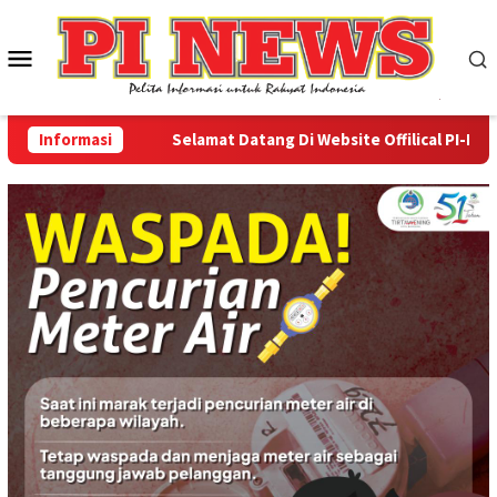
Loncat
ke
Menu
konten
Mobile
Informasi
Selamat Datang Di Website Offilical PI-News On