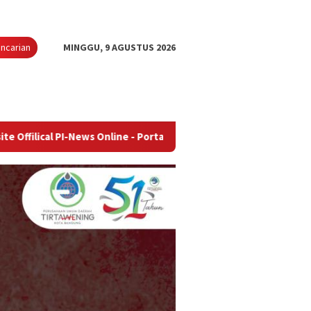
ncarian
MINGGU, 9 AGUSTUS 2026
-News Online - Portal Berita Terupdate & Terpercaya