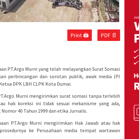
Print 🖨
PDF 📄
haan PT.Argo Murni yang telah melayangkan Surat Somasi
n perbincangan dan sorotan publik, awak media (PI
Ketua DPK LBH CLPK Kota Dumai.
T.Argo Murni mengirimkan surat somasi tanpa terlebih
au hak koreksi ini tidak sesuai mekanisme yang ada,
omor 40 Tahun 1999 dan etika Jurnalis.
haan PT.Argo Murni mengirimkan Hak Jawab atau hak
i prosedurnya ke Perusahaan media tempat wartawan