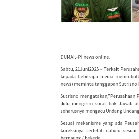
DUMAI,-PI news online.
Sabtu, 21Juni2025 – Terkait Perusa
kepada beberapa media menimbulka
news) meminta tanggapan Sutrisno 
Sutrisno mengatakan,”Perusahaan P
dulu mengirim surat hak Jawab at
seharusnya mengacu Undang Undang N
Sesuai mekanisme yang ada Peusa
koreksinya terlebih dahulu sesua
bernaung / bekerja.