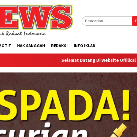
MOTIF
HAK SANGGAH
REDAKSI
INFO IKLAN
Selamat Datang Di Website Offilical PI-News Onlin