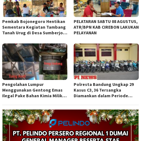
Pemkab Bojonegoro Hentikan
PELATARAN SABTU 08 AGUSTUS,
Sementara Kegiatan Tambang
ATR/BPN KAB CIREBON LAKUKAN
Tanah Urug di Desa Sumberjo
PELAYANAN
Trucuk, Siapkan Pertemuan
Lintas Instansi
Pengolahan Lumpur
Polresta Bandung Ungkap 29
Menggunakan Gentong Emas
Kasus C3, 36 Tersangka
Ilegal Pake Bahan Kimia Milik
Diamankan dalam Periode
Bos Wasid Andi dan Endang,
Juni-Juli 2026
Aparat Penegak Hukum ( APH )
Jangan Sampai Diam Saja