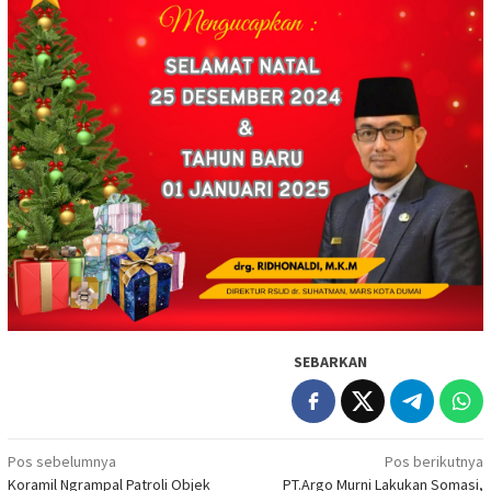
SEBARKAN
Navigasi
Pos sebelumnya
Pos berikutnya
Koramil Ngrampal Patroli Objek
PT.Argo Murni Lakukan Somasi,