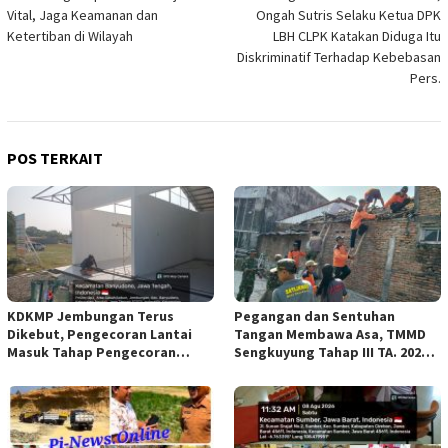
pos
Vital, Jaga Keamanan dan
Ongah Sutris Selaku Ketua DPK
Ketertiban di Wilayah
LBH CLPK Katakan Diduga Itu
Diskriminatif Terhadap Kebebasan
Pers.
POS TERKAIT
KDKMP Jembungan Terus
Pegangan dan Sentuhan
Dikebut, Pengecoran Lantai
Tangan Membawa Asa, TMMD
Masuk Tahap Pengecoran
Sengkuyung Tahap III TA. 2026
Lantai.
Wujudkan Hunian Yang Nyaman