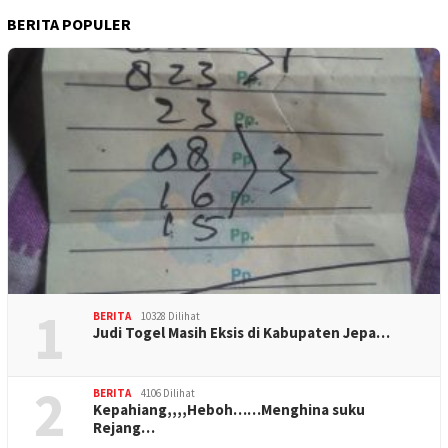
BERITA POPULER
1
BERITA
10328 Dilihat
Judi Togel Masih Eksis di Kabupaten Jepa…
2
BERITA
4106 Dilihat
Kepahiang,,,,Heboh……Menghina suku
Rejang…