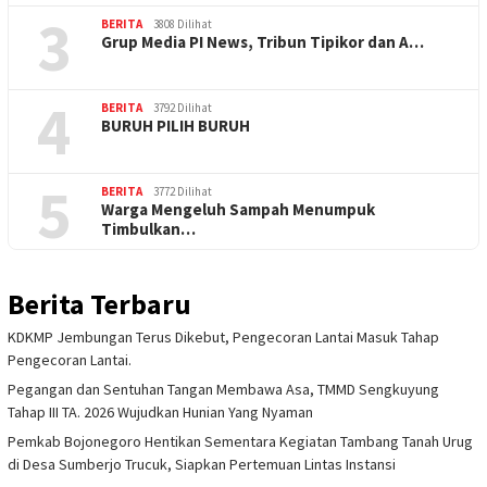
3
BERITA
3808 Dilihat
Grup Media PI News, Tribun Tipikor dan A…
4
BERITA
3792 Dilihat
BURUH PILIH BURUH
5
BERITA
3772 Dilihat
Warga Mengeluh Sampah Menumpuk
Timbulkan…
Berita Terbaru
KDKMP Jembungan Terus Dikebut, Pengecoran Lantai Masuk Tahap
Pengecoran Lantai.
Pegangan dan Sentuhan Tangan Membawa Asa, TMMD Sengkuyung
Tahap III TA. 2026 Wujudkan Hunian Yang Nyaman
Pemkab Bojonegoro Hentikan Sementara Kegiatan Tambang Tanah Urug
di Desa Sumberjo Trucuk, Siapkan Pertemuan Lintas Instansi