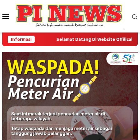
Loncat
ke
Menu
konten
Mobile
Informasi
Selamat Datang Di Website Offilical PI-News