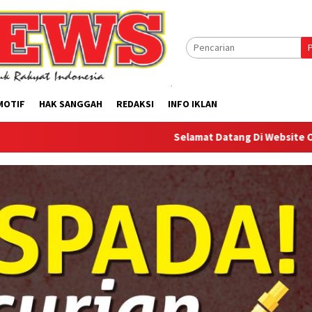
MOTIF
HAK SANGGAH
REDAKSI
INFO IKLAN
Selamat Datang Di Website Offilical PI-New