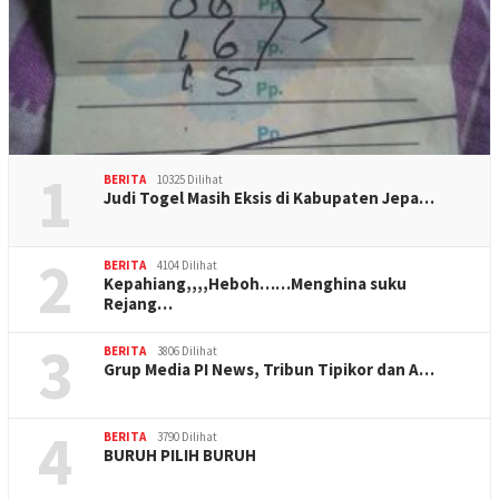
1
BERITA
10325 Dilihat
Judi Togel Masih Eksis di Kabupaten Jepa…
2
BERITA
4104 Dilihat
Kepahiang,,,,Heboh……Menghina suku
Rejang…
3
BERITA
3806 Dilihat
Grup Media PI News, Tribun Tipikor dan A…
4
BERITA
3790 Dilihat
BURUH PILIH BURUH