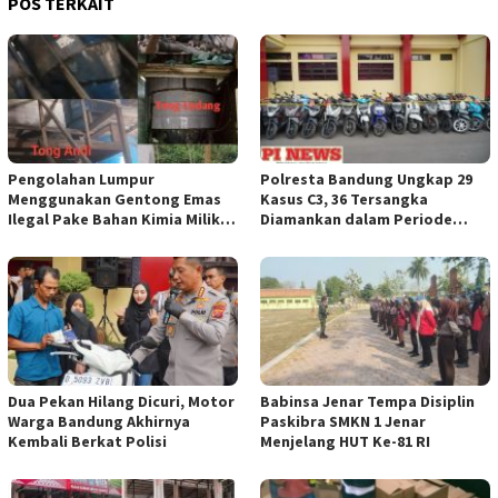
POS TERKAIT
Pengolahan Lumpur
Polresta Bandung Ungkap 29
Menggunakan Gentong Emas
Kasus C3, 36 Tersangka
Ilegal Pake Bahan Kimia Milik
Diamankan dalam Periode
Bos Wasid Andi dan Endang,
Juni-Juli 2026
Aparat Penegak Hukum ( APH )
Jangan Sampai Diam Saja
Dua Pekan Hilang Dicuri, Motor
Babinsa Jenar Tempa Disiplin
Warga Bandung Akhirnya
Paskibra SMKN 1 Jenar
Kembali Berkat Polisi
Menjelang HUT Ke-81 RI