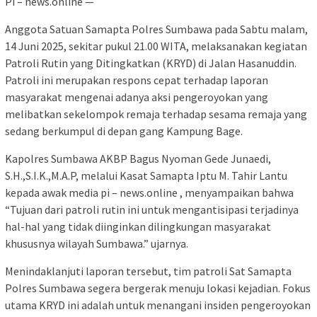
Pi – news.online —
Anggota Satuan Samapta Polres Sumbawa pada Sabtu malam,
14 Juni 2025, sekitar pukul 21.00 WITA, melaksanakan kegiatan
Patroli Rutin yang Ditingkatkan (KRYD) di Jalan Hasanuddin.
Patroli ini merupakan respons cepat terhadap laporan
masyarakat mengenai adanya aksi pengeroyokan yang
melibatkan sekelompok remaja terhadap sesama remaja yang
sedang berkumpul di depan gang Kampung Bage.
Kapolres Sumbawa AKBP Bagus Nyoman Gede Junaedi,
S.H.,S.I.K.,M.A.P, melalui Kasat Samapta Iptu M. Tahir Lantu
kepada awak media pi – news.online , menyampaikan bahwa
“Tujuan dari patroli rutin ini untuk mengantisipasi terjadinya
hal-hal yang tidak diinginkan dilingkungan masyarakat
khususnya wilayah Sumbawa.” ujarnya.
Menindaklanjuti laporan tersebut, tim patroli Sat Samapta
Polres Sumbawa segera bergerak menuju lokasi kejadian. Fokus
utama KRYD ini adalah untuk menangani insiden pengeroyokan