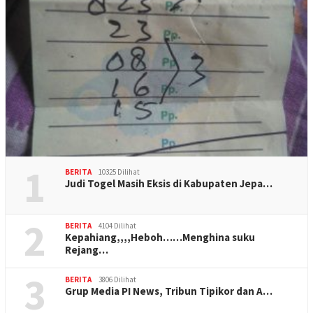
1
BERITA
10325 Dilihat
Judi Togel Masih Eksis di Kabupaten Jepa…
2
BERITA
4104 Dilihat
Kepahiang,,,,Heboh……Menghina suku
Rejang…
3
BERITA
3806 Dilihat
Grup Media PI News, Tribun Tipikor dan A…