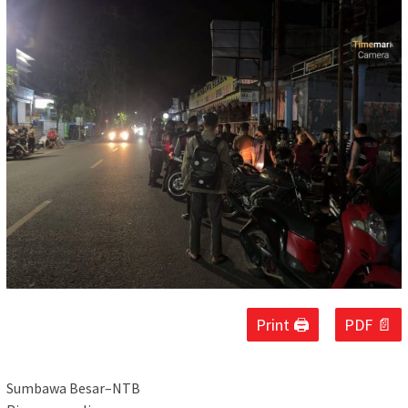
Print 🖨
PDF 📄
Sumbawa Besar–NTB