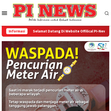
Loncat
ke
Menu
konten
Mobile
Informasi
Selamat Datang Di Website Offilical PI-News Online