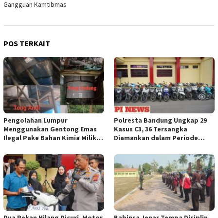
Gangguan Kamtibmas
POS TERKAIT
Pengolahan Lumpur
Polresta Bandung Ungkap 29
Menggunakan Gentong Emas
Kasus C3, 36 Tersangka
Ilegal Pake Bahan Kimia Milik
Diamankan dalam Periode
Bos Wasid Andi dan Endang,
Juni-Juli 2026
Aparat Penegak Hukum ( APH )
Jangan Sampai Diam Saja
Dua Pekan Hilang Dicuri, Motor
Babinsa Jenar Tempa Disiplin