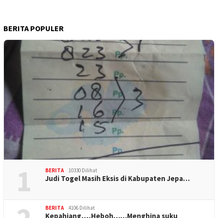
BERITA POPULER
1
BERITA
10330 Dilihat
Judi Togel Masih Eksis di Kabupaten Jepa…
BERITA
4106 Dilihat
Kepahiang,,,,Heboh……Menghina suku