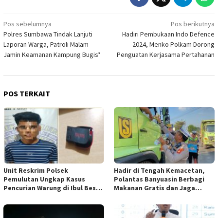
Navigasi
Pos sebelumnya
Pos berikutnya
Polres Sumbawa Tindak Lanjuti
Hadiri Pembukaan Indo Defence
pos
Laporan Warga, Patroli Malam
2024, Menko Polkam Dorong
Jamin Keamanan Kampung Bugis*
Penguatan Kerjasama Pertahanan
POS TERKAIT
Unit Reskrim Polsek
Hadir di Tengah Kemacetan,
Pemulutan Ungkap Kasus
Polantas Banyuasin Berbagi
Pencurian Warung di Ibul Besar
Makanan Gratis dan Jaga
I, Satu Pelaku Diamankan
Kamseltibcarlantas