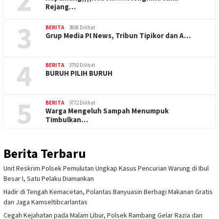
2
Rejang…
3
BERITA
3808 Dilihat
Grup Media PI News, Tribun Tipikor dan A…
4
BERITA
3792 Dilihat
BURUH PILIH BURUH
5
BERITA
3772 Dilihat
Warga Mengeluh Sampah Menumpuk
Timbulkan…
Berita Terbaru
Unit Reskrim Polsek Pemulutan Ungkap Kasus Pencurian Warung di Ibul
Besar I, Satu Pelaku Diamankan
Hadir di Tengah Kemacetan, Polantas Banyuasin Berbagi Makanan Gratis
dan Jaga Kamseltibcarlantas
Cegah Kejahatan pada Malam Libur, Polsek Rambang Gelar Razia dan