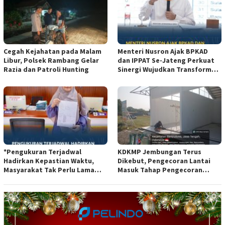
Cegah Kejahatan pada Malam
Menteri Nusron Ajak BPKAD
Libur, Polsek Rambang Gelar
dan IPPAT Se-Jateng Perkuat
Razia dan Patroli Hunting
Sinergi Wujudkan Transformasi
Layanan Pertanahan*
*Pengukuran Terjadwal
KDKMP Jembungan Terus
Hadirkan Kepastian Waktu,
Dikebut, Pengecoran Lantai
Masyarakat Tak Perlu Lama
Masuk Tahap Pengecoran
Menunggu Layanan Pertanahan
Lantai.