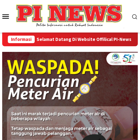
Loncat
ke
Menu
konten
Mobile
Informasi
Selamat Datang Di Website Offilical PI-News Online -