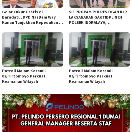
Gelar Cukur Gratis di
SIE PROPAM POLRES OGAN ILIR
Baradatu, DPD NasDem Way
LAKSANAKAN GAKTIBPLIN DI
Kanan Tunjukkan Kepedulian di
POLSEK INDRALAYA,
Jumat Berkah
TINGKATKAN KEDISIPLINAN
PERSONEL POLRI*
Patroli Malam Koramil
Patroli Malam Koramil
07/Tirtomoyo Perkuat
07/Tirtomoyo Perkuat
Keamanan Wilayah
Keamanan Wilayah