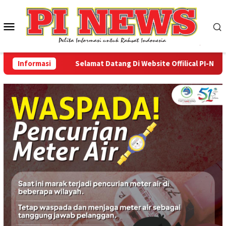
Loncat
ke
Menu
konten
Mobile
Informasi
Selamat Datang Di Website Offilical PI-News Onl