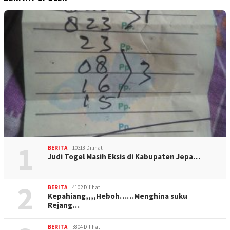
1
BERITA
10318 Dilihat
Judi Togel Masih Eksis di Kabupaten Jepa…
2
BERITA
4102 Dilihat
Kepahiang,,,,Heboh……Menghina suku
Rejang…
BERITA
3804 Dilihat