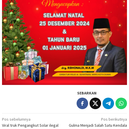
SEBARKAN
Navigasi
Pos sebelumnya
Pos berikutnya
Viral truk Pengangkut Solar ilegal
Gulma Menjadi Salah Satu Kendala
pos