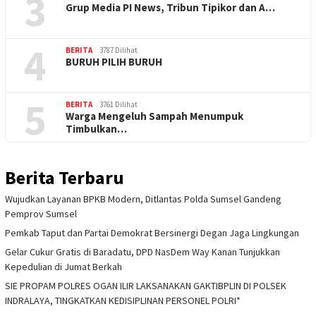
3
Grup Media PI News, Tribun Tipikor dan A…
4
BERITA
3787 Dilihat
BURUH PILIH BURUH
5
BERITA
3761 Dilihat
Warga Mengeluh Sampah Menumpuk
Timbulkan…
Berita Terbaru
Wujudkan Layanan BPKB Modern, Ditlantas Polda Sumsel Gandeng
Pemprov Sumsel
Pemkab Taput dan Partai Demokrat Bersinergi Degan Jaga Lingkungan
Gelar Cukur Gratis di Baradatu, DPD NasDem Way Kanan Tunjukkan
Kepedulian di Jumat Berkah
SIE PROPAM POLRES OGAN ILIR LAKSANAKAN GAKTIBPLIN DI POLSEK
INDRALAYA, TINGKATKAN KEDISIPLINAN PERSONEL POLRI*