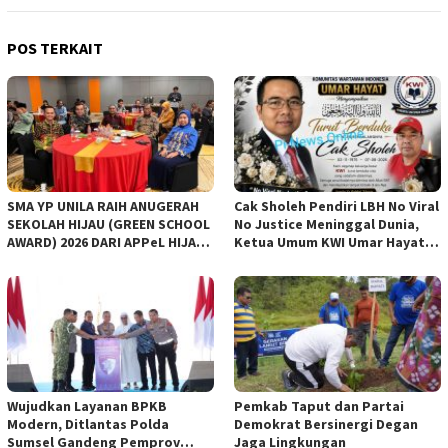
POS TERKAIT
SMA YP UNILA RAIH ANUGERAH
Cak Sholeh Pendiri LBH No Viral
SEKOLAH HIJAU (GREEN SCHOOL
No Justice Meninggal Dunia,
AWARD) 2026 DARI APPeL HIJAU
Ketua Umum KWI Umar Hayat
INDONESIA
Ucapkan Belangsungkawa
Wujudkan Layanan BPKB
Pemkab Taput dan Partai
Modern, Ditlantas Polda
Demokrat Bersinergi Degan
Sumsel Gandeng Pemprov
Jaga Lingkungan