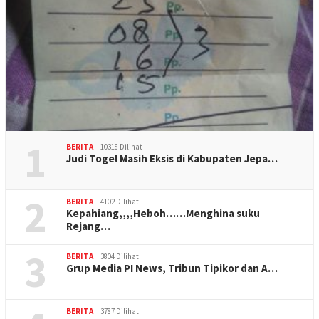
1
BERITA
10318 Dilihat
Judi Togel Masih Eksis di Kabupaten Jepa…
2
BERITA
4102 Dilihat
Kepahiang,,,,Heboh……Menghina suku
Rejang…
3
BERITA
3804 Dilihat
Grup Media PI News, Tribun Tipikor dan A…
BERITA
3787 Dilihat