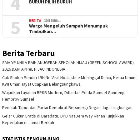
4
BURUH PILIH BURUH
5
BERITA
3761 Dilihat
Warga Mengeluh Sampah Menumpuk
Timbulkan…
Berita Terbaru
SMA YP UNILA RAIH ANUGERAH SEKOLAH HIJAU (GREEN SCHOOL AWARD)
2026 DARI APPeL HIJAU INDONESIA
Cak Sholeh Pendiri LBH No Viral No Justice Meninggal Dunia, Ketua Umum
KWI Umar Hayat Ucapkan Belangsungkawa
Wujudkan Layanan BPKB Modern, Ditlantas Polda Sumsel Gandeng
Pemprov Sumsel
Pemkab Taput dan Partai Demokrat Bersinergi Degan Jaga Lingkungan
Gelar Cukur Gratis di Baradatu, DPD NasDem Way Kanan Tunjukkan
Kepedulian di Jumat Berkah
STATISTIK PENGUNJUNG