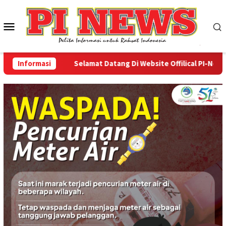
Loncat
ke
Menu
konten
Mobile
Informasi
Selamat Datang Di Website Offilical PI-News Onl