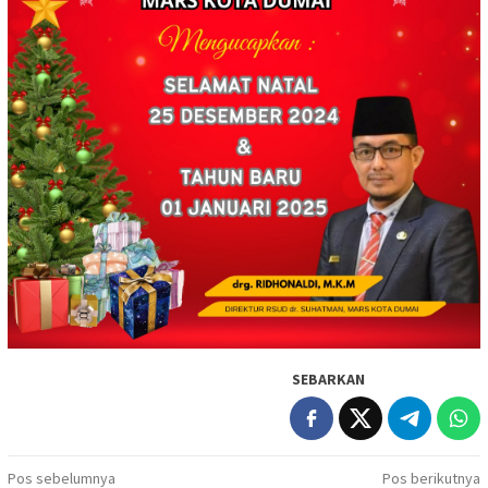
SEBARKAN
Navigasi
Pos sebelumnya
Pos berikutnya