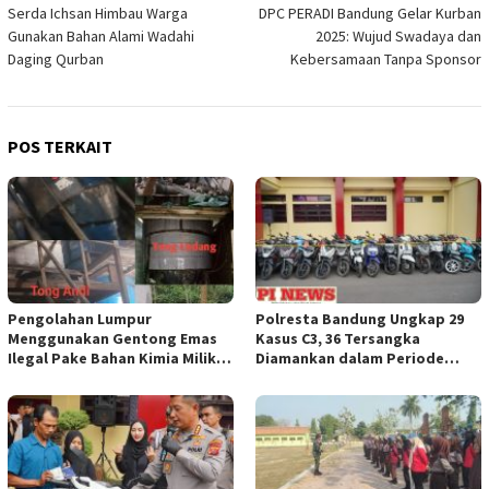
Serda Ichsan Himbau Warga
DPC PERADI Bandung Gelar Kurban
pos
Gunakan Bahan Alami Wadahi
2025: Wujud Swadaya dan
Daging Qurban
Kebersamaan Tanpa Sponsor
POS TERKAIT
Pengolahan Lumpur
Polresta Bandung Ungkap 29
Menggunakan Gentong Emas
Kasus C3, 36 Tersangka
Ilegal Pake Bahan Kimia Milik
Diamankan dalam Periode
Bos Wasid Andi dan Endang,
Juni-Juli 2026
Aparat Penegak Hukum ( APH )
Jangan Sampai Diam Saja