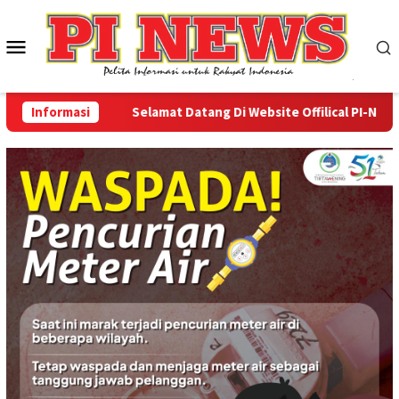
Loncat
ke
Menu
konten
Mobile
Informasi
Selamat Datang Di Website Offilical PI-News Onli