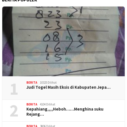
1
BERITA
10325 Dilihat
Judi Togel Masih Eksis di Kabupaten Jepa…
2
BERITA
4104 Dilihat
Kepahiang,,,,Heboh……Menghina suku
Rejang…
BERITA
3806 Dilihat