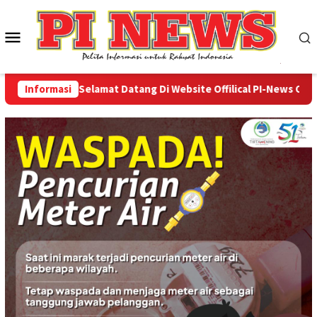
Loncat
ke
Menu
konten
Mobile
Informasi
Selamat Datang Di Website Offilical PI-News Online -