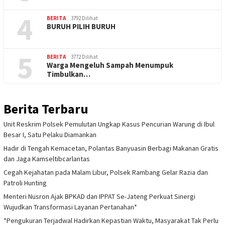
4
BERITA
3792 Dilihat
BURUH PILIH BURUH
5
BERITA
3772 Dilihat
Warga Mengeluh Sampah Menumpuk
Timbulkan…
Berita Terbaru
Unit Reskrim Polsek Pemulutan Ungkap Kasus Pencurian Warung di Ibul
Besar I, Satu Pelaku Diamankan
Hadir di Tengah Kemacetan, Polantas Banyuasin Berbagi Makanan Gratis
dan Jaga Kamseltibcarlantas
Cegah Kejahatan pada Malam Libur, Polsek Rambang Gelar Razia dan
Patroli Hunting
Menteri Nusron Ajak BPKAD dan IPPAT Se-Jateng Perkuat Sinergi
Wujudkan Transformasi Layanan Pertanahan*
*Pengukuran Terjadwal Hadirkan Kepastian Waktu, Masyarakat Tak Perlu