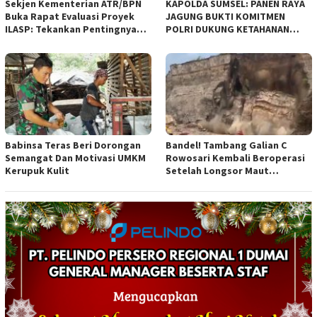
Sekjen Kementerian ATR/BPN
KAPOLDA SUMSEL: PANEN RAYA
Buka Rapat Evaluasi Proyek
JAGUNG BUKTI KOMITMEN
ILASP: Tekankan Pentingnya
POLRI DUKUNG KETAHANAN
Efisiensi dan Akuntabilitas
PANGAN NASIONAL
Anggaran
Babinsa Teras Beri Dorongan
Bandel! Tambang Galian C
Semangat Dan Motivasi UMKM
Rowosari Kembali Beroperasi
Kerupuk Kulit
Setelah Longsor Maut
Tewaskan Satu Orang