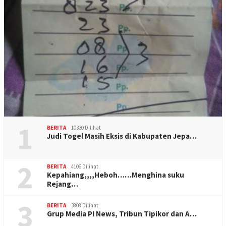
1
BERITA
10330 Dilihat
Judi Togel Masih Eksis di Kabupaten Jepa…
2
BERITA
4106 Dilihat
Kepahiang,,,,Heboh……Menghina suku
Rejang…
3
BERITA
3808 Dilihat
Grup Media PI News, Tribun Tipikor dan A…