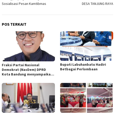
Sosialisasi Pesan Kamtibmas
DESA TANJUNG RAYA
POS TERKAIT
Bupati Labuhanbatu Hadiri
Fraksi Partai Nasional
Betbagai Perlombaan
Demokrat (NasDem) DPRD
Kota Bandung menyampaikan
pandangan umum terhadap
empat Rancangan Peraturan
Daerah (Raperda) yang
diajukan Pemerintah Kota
Bandung