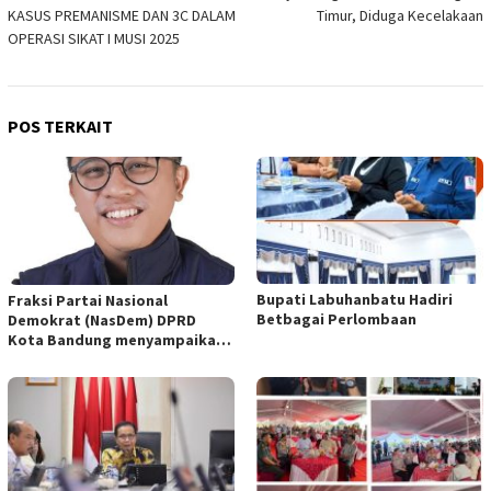
pos
KASUS PREMANISME DAN 3C DALAM
Timur, Diduga Kecelakaan
OPERASI SIKAT I MUSI 2025
POS TERKAIT
Bupati Labuhanbatu Hadiri
Fraksi Partai Nasional
Betbagai Perlombaan
Demokrat (NasDem) DPRD
Kota Bandung menyampaikan
pandangan umum terhadap
empat Rancangan Peraturan
Daerah (Raperda) yang
diajukan Pemerintah Kota
Bandung