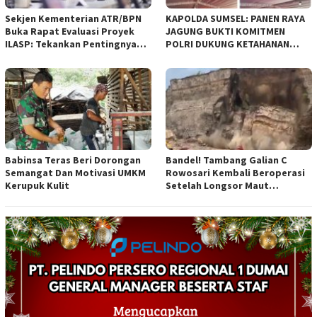
Sekjen Kementerian ATR/BPN
KAPOLDA SUMSEL: PANEN RAYA
Buka Rapat Evaluasi Proyek
JAGUNG BUKTI KOMITMEN
ILASP: Tekankan Pentingnya
POLRI DUKUNG KETAHANAN
Efisiensi dan Akuntabilitas
PANGAN NASIONAL
Anggaran
Babinsa Teras Beri Dorongan
Bandel! Tambang Galian C
Semangat Dan Motivasi UMKM
Rowosari Kembali Beroperasi
Kerupuk Kulit
Setelah Longsor Maut
Tewaskan Satu Orang