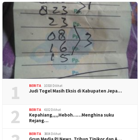
1
BERITA
10318 Dilihat
Judi Togel Masih Eksis di Kabupaten Jepa…
2
BERITA
4102 Dilihat
Kepahiang,,,,Heboh……Menghina suku
Rejang…
BERITA
3804 Dilihat
Grup Media PI News, Tribun Tipikor dan A…