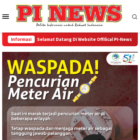
Loncat
ke
Menu
konten
Mobile
Informasi
Selamat Datang Di Website Offilical PI-News Online 