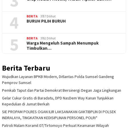
3
4
BERITA
3787 Dilihat
BURUH PILIH BURUH
5
BERITA
3761 Dilihat
Warga Mengeluh Sampah Menumpuk
Timbulkan…
Berita Terbaru
Wujudkan Layanan BPKB Modern, Ditlantas Polda Sumsel Gandeng
Pemprov Sumsel
Pemkab Taput dan Partai Demokrat Bersinergi Degan Jaga Lingkungan
Gelar Cukur Gratis di Baradatu, DPD NasDem Way Kanan Tunjukkan
Kepedulian di Jumat Berkah
SIE PROPAM POLRES OGAN ILIR LAKSANAKAN GAKTIBPLIN DI POLSEK
INDRALAYA, TINGKATKAN KEDISIPLINAN PERSONEL POLRI*
Patroli Malam Koramil 07/Tirtomoyo Perkuat Keamanan Wilayah