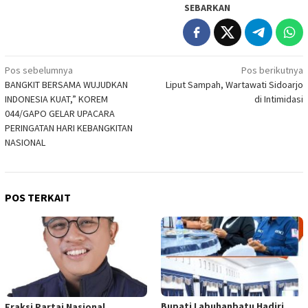
SEBARKAN
Navigasi
Pos sebelumnya
Pos berikutnya
BANGKIT BERSAMA WUJUDKAN
Liput Sampah, Wartawati Sidoarjo
pos
INDONESIA KUAT,” KOREM
di Intimidasi
044/GAPO GELAR UPACARA
PERINGATAN HARI KEBANGKITAN
NASIONAL
POS TERKAIT
Bupati Labuhanbatu Hadiri
Fraksi Partai Nasional