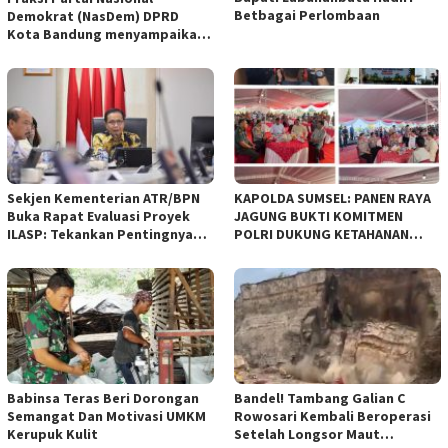
Betbagai Perlombaan
Demokrat (NasDem) DPRD
Kota Bandung menyampaikan
pandangan umum terhadap
empat Rancangan Peraturan
Daerah (Raperda) yang
diajukan Pemerintah Kota
Bandung
Sekjen Kementerian ATR/BPN
KAPOLDA SUMSEL: PANEN RAYA
Buka Rapat Evaluasi Proyek
JAGUNG BUKTI KOMITMEN
ILASP: Tekankan Pentingnya
POLRI DUKUNG KETAHANAN
Efisiensi dan Akuntabilitas
PANGAN NASIONAL
Anggaran
Babinsa Teras Beri Dorongan
Bandel! Tambang Galian C
Semangat Dan Motivasi UMKM
Rowosari Kembali Beroperasi
Kerupuk Kulit
Setelah Longsor Maut