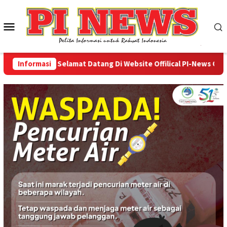
Loncat
ke
Menu
konten
Mobile
Informasi
Selamat Datang Di Website Offilical PI-News Online -