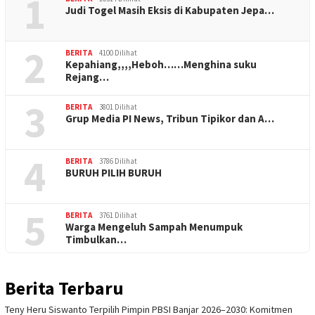
1
Judi Togel Masih Eksis di Kabupaten Jepa…
2
BERITA
4100 Dilihat
Kepahiang,,,,Heboh……Menghina suku
Rejang…
3
BERITA
3801 Dilihat
Grup Media PI News, Tribun Tipikor dan A…
4
BERITA
3786 Dilihat
BURUH PILIH BURUH
5
BERITA
3761 Dilihat
Warga Mengeluh Sampah Menumpuk
Timbulkan…
Berita Terbaru
Teny Heru Siswanto Terpilih Pimpin PBSI Banjar 2026–2030: Komitmen