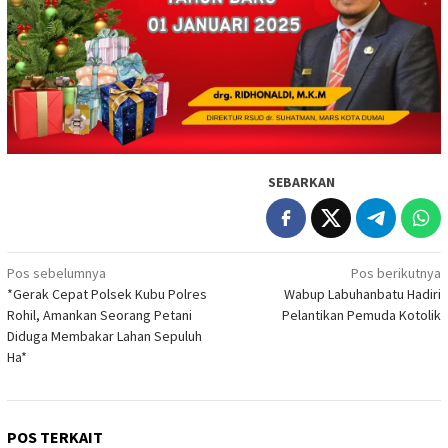
SEBARKAN
Navigasi
Pos sebelumnya
Pos berikutnya
*Gerak Cepat Polsek Kubu Polres
Wabup Labuhanbatu Hadiri
pos
Rohil, Amankan Seorang Petani
Pelantikan Pemuda Kotolik
Diduga Membakar Lahan Sepuluh
Ha*
POS TERKAIT