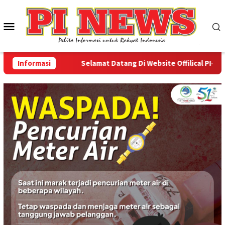
Loncat
ke
Menu
konten
Mobile
Informasi
Selamat Datang Di Website Offilical PI-News O