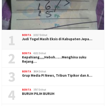
1
BERITA
10317 Dilihat
Judi Togel Masih Eksis di Kabupaten Jepa…
2
BERITA
4101 Dilihat
Kepahiang,,,,Heboh……Menghina suku
Rejang…
3
BERITA
3804 Dilihat
Grup Media PI News, Tribun Tipikor dan A…
4
BERITA
3787 Dilihat
BURUH PILIH BURUH