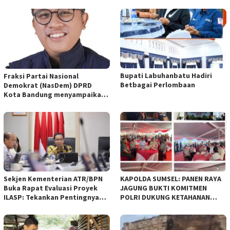
Bupati Labuhanbatu Hadiri
Fraksi Partai Nasional
Betbagai Perlombaan
Demokrat (NasDem) DPRD
Kota Bandung menyampaikan
pandangan umum terhadap
empat Rancangan Peraturan
Daerah (Raperda) yang
diajukan Pemerintah Kota
Bandung
Sekjen Kementerian ATR/BPN
KAPOLDA SUMSEL: PANEN RAYA
Buka Rapat Evaluasi Proyek
JAGUNG BUKTI KOMITMEN
ILASP: Tekankan Pentingnya
POLRI DUKUNG KETAHANAN
Efisiensi dan Akuntabilitas
PANGAN NASIONAL
Anggaran