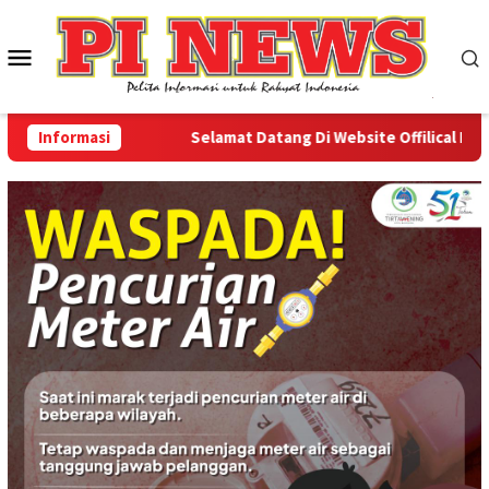
Loncat
ke
Menu
konten
Mobile
Informasi
Selamat Datang Di Website Offilical PI-News