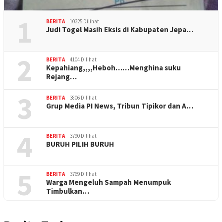
1
BERITA
10325 Dilihat
Judi Togel Masih Eksis di Kabupaten Jepa…
2
BERITA
4104 Dilihat
Kepahiang,,,,Heboh……Menghina suku
Rejang…
3
BERITA
3806 Dilihat
Grup Media PI News, Tribun Tipikor dan A…
4
BERITA
3790 Dilihat
BURUH PILIH BURUH
5
BERITA
3769 Dilihat
Warga Mengeluh Sampah Menumpuk
Timbulkan…