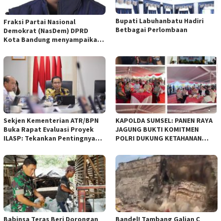
Bupati Labuhanbatu Hadiri
Fraksi Partai Nasional
Betbagai Perlombaan
Demokrat (NasDem) DPRD
Kota Bandung menyampaikan
pandangan umum terhadap
empat Rancangan Peraturan
Daerah (Raperda) yang
diajukan Pemerintah Kota
Bandung
Sekjen Kementerian ATR/BPN
KAPOLDA SUMSEL: PANEN RAYA
Buka Rapat Evaluasi Proyek
JAGUNG BUKTI KOMITMEN
ILASP: Tekankan Pentingnya
POLRI DUKUNG KETAHANAN
Efisiensi dan Akuntabilitas
PANGAN NASIONAL
Anggaran
Babinsa Teras Beri Dorongan
Bandel! Tambang Galian C