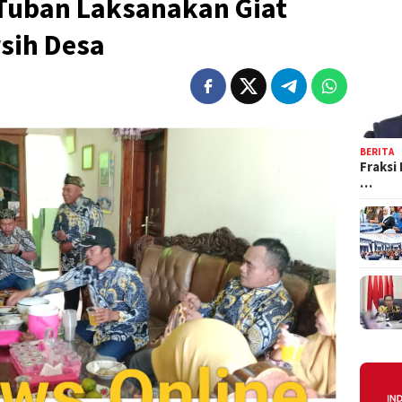
Tuban Laksanakan Giat
sih Desa
BERITA
Fraksi
…