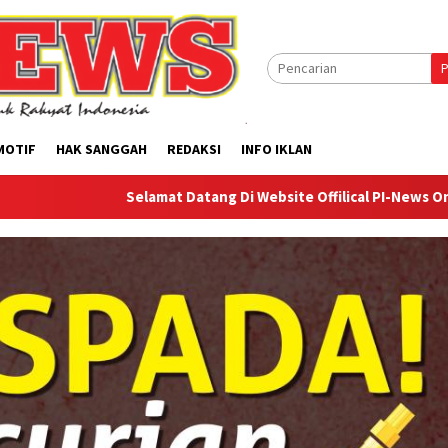
P
MOTIF
HAK SANGGAH
REDAKSI
INFO IKLAN
Selamat Datang Di Website Offilical PI-News Online - Portal 