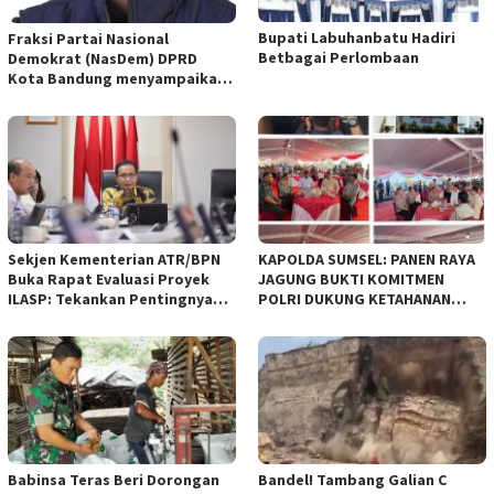
Bupati Labuhanbatu Hadiri
Fraksi Partai Nasional
Betbagai Perlombaan
Demokrat (NasDem) DPRD
Kota Bandung menyampaikan
pandangan umum terhadap
empat Rancangan Peraturan
Daerah (Raperda) yang
diajukan Pemerintah Kota
Bandung
Sekjen Kementerian ATR/BPN
KAPOLDA SUMSEL: PANEN RAYA
Buka Rapat Evaluasi Proyek
JAGUNG BUKTI KOMITMEN
ILASP: Tekankan Pentingnya
POLRI DUKUNG KETAHANAN
Efisiensi dan Akuntabilitas
PANGAN NASIONAL
Anggaran
Babinsa Teras Beri Dorongan
Bandel! Tambang Galian C