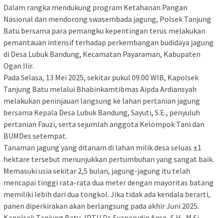
Dalam rangka mendukung program Ketahanan Pangan
Nasional dan mendorong swasembada jagung, Polsek Tanjung
Batu bersama para pemangku kepentingan terus melakukan
pemantauan intensif terhadap perkembangan budidaya jagung
di Desa Lubuk Bandung, Kecamatan Payaraman, Kabupaten
Ogan Ilir.
Pada Selasa, 13 Mei 2025, sekitar pukul 09.00 WIB, Kapolsek
Tanjung Batu melalui Bhabinkamtibmas Aipda Ardiansyah
melakukan peninjauan langsung ke lahan pertanian jagung
bersama Kepala Desa Lubuk Bandung, Sayuti, S.E., penyuluh
pertanian Fauzi, serta sejumlah anggota Kelompok Tani dan
BUMDes setempat.
Tanaman jagung yang ditanam di lahan milik desa seluas ±1
hektare tersebut menunjukkan pertumbuhan yang sangat baik.
Memasuki usia sekitar 2,5 bulan, jagung-jagung itu telah
mencapai tinggi rata-rata dua meter dengan mayoritas batang
memiliki lebih dari dua tongkol. Jika tidak ada kendala berarti,
panen diperkirakan akan berlangsung pada akhir Juni 2025.
Kapolsek Tanjung Batu, IPTU Dr. Syaparudin Aqso, S.H., M.Si.,