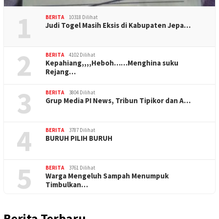
1
BERITA
10318 Dilihat
Judi Togel Masih Eksis di Kabupaten Jepa…
2
BERITA
4102 Dilihat
Kepahiang,,,,Heboh……Menghina suku
Rejang…
3
BERITA
3804 Dilihat
Grup Media PI News, Tribun Tipikor dan A…
4
BERITA
3787 Dilihat
BURUH PILIH BURUH
5
BERITA
3761 Dilihat
Warga Mengeluh Sampah Menumpuk
Timbulkan…
Berita Terbaru