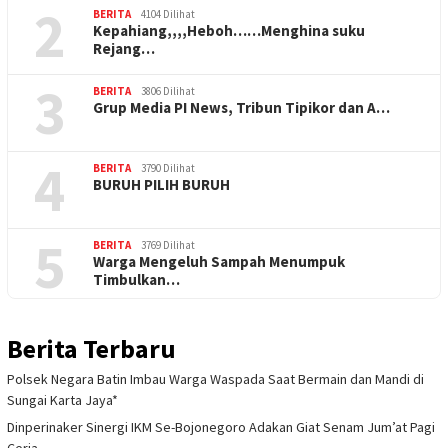
2
BERITA
4104 Dilihat
Kepahiang,,,,Heboh……Menghina suku
Rejang…
3
BERITA
3806 Dilihat
Grup Media PI News, Tribun Tipikor dan A…
4
BERITA
3790 Dilihat
BURUH PILIH BURUH
5
BERITA
3769 Dilihat
Warga Mengeluh Sampah Menumpuk
Timbulkan…
Berita Terbaru
Polsek Negara Batin Imbau Warga Waspada Saat Bermain dan Mandi di
Sungai Karta Jaya*
Dinperinaker Sinergi IKM Se-Bojonegoro Adakan Giat Senam Jum’at Pagi
Ceria