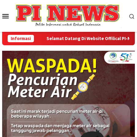
Loncat
ke
Menu
konten
Mobile
Informasi
Selamat Datang Di Website Offilical PI-News Onl