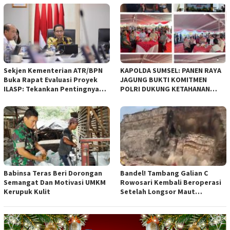
empat Rancangan Peraturan
Daerah (Raperda) yang
diajukan Pemerintah Kota
Bandung
Sekjen Kementerian ATR/BPN
KAPOLDA SUMSEL: PANEN RAYA
Buka Rapat Evaluasi Proyek
JAGUNG BUKTI KOMITMEN
ILASP: Tekankan Pentingnya
POLRI DUKUNG KETAHANAN
Efisiensi dan Akuntabilitas
PANGAN NASIONAL
Anggaran
Babinsa Teras Beri Dorongan
Bandel! Tambang Galian C
Semangat Dan Motivasi UMKM
Rowosari Kembali Beroperasi
Kerupuk Kulit
Setelah Longsor Maut
Tewaskan Satu Orang