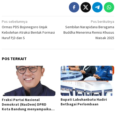
Navigasi
Pos sebelumnya
Pos berikutnya
Ormas PDS Bojonegoro Unjuk
Sembilan Narapidana Beragama
pos
Kebolehan Atraksi Bentuk Formasi
Buddha Menerima Remisi Khusus
Huruf P,D dan S
Waisak 2025
POS TERKAIT
Bupati Labuhanbatu Hadiri
Fraksi Partai Nasional
Betbagai Perlombaan
Demokrat (NasDem) DPRD
Kota Bandung menyampaikan
pandangan umum terhadap