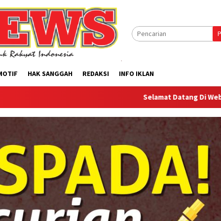
P
MOTIF
HAK SANGGAH
REDAKSI
INFO IKLAN
Selamat Datang Di Website Offilical P