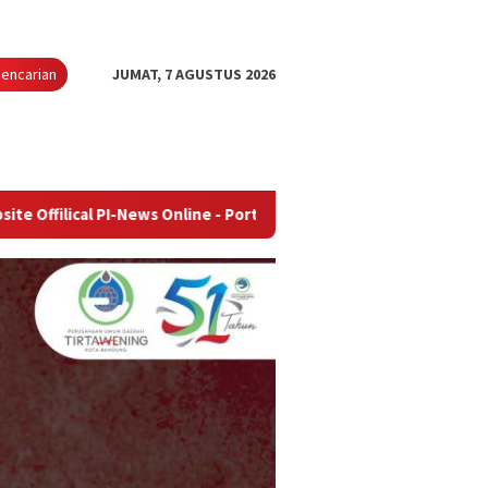
encarian
JUMAT, 7 AGUSTUS 2026
I-News Online - Portal Berita Terupdate & Terpercaya