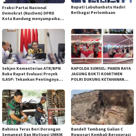
Bupati Labuhanbatu Hadiri
Fraksi Partai Nasional
Betbagai Perlombaan
Demokrat (NasDem) DPRD
Kota Bandung menyampaikan
pandangan umum terhadap
empat Rancangan Peraturan
Daerah (Raperda) yang
diajukan Pemerintah Kota
Bandung
Sekjen Kementerian ATR/BPN
KAPOLDA SUMSEL: PANEN RAYA
Buka Rapat Evaluasi Proyek
JAGUNG BUKTI KOMITMEN
ILASP: Tekankan Pentingnya
POLRI DUKUNG KETAHANAN
Efisiensi dan Akuntabilitas
PANGAN NASIONAL
Anggaran
Babinsa Teras Beri Dorongan
Bandel! Tambang Galian C
Semangat Dan Motivasi UMKM
Rowosari Kembali Beroperasi