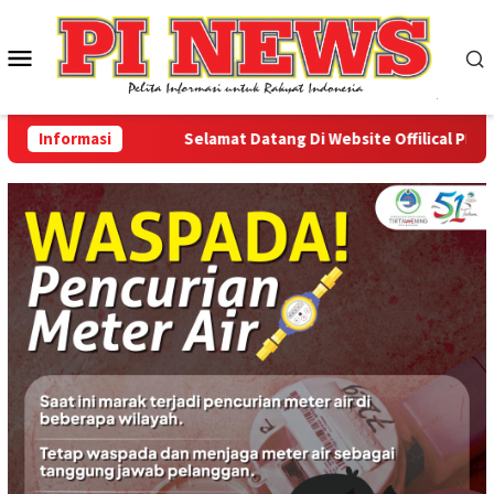
Loncat
ke
Menu
konten
Mobile
Informasi
Selamat Datang Di Website Offilical PI-News 