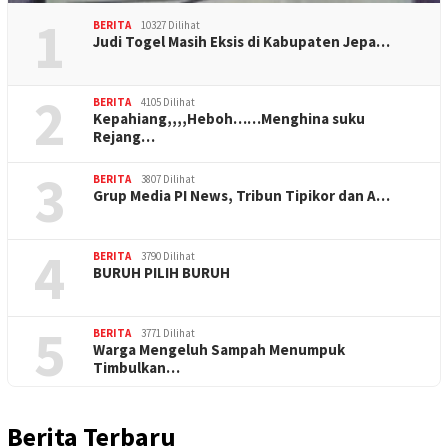
1
BERITA
10327 Dilihat
Judi Togel Masih Eksis di Kabupaten Jepa…
2
BERITA
4105 Dilihat
Kepahiang,,,,Heboh……Menghina suku
Rejang…
3
BERITA
3807 Dilihat
Grup Media PI News, Tribun Tipikor dan A…
4
BERITA
3790 Dilihat
BURUH PILIH BURUH
5
BERITA
3771 Dilihat
Warga Mengeluh Sampah Menumpuk
Timbulkan…
Berita Terbaru