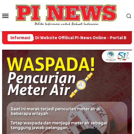
Loncat
ke
Menu
konten
Mobile
mat Datang Di Website Offilical PI-News Online - Portal Berita 
Informasi