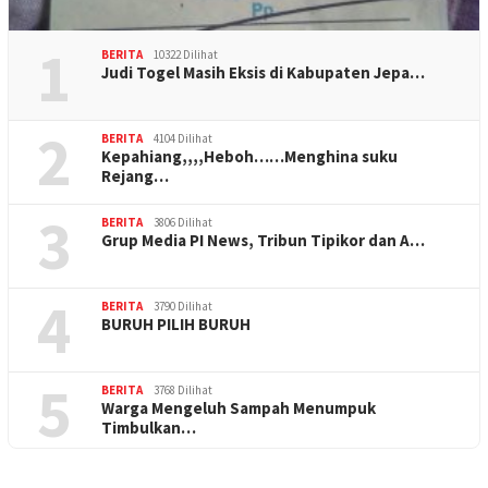
1
BERITA
10322 Dilihat
Judi Togel Masih Eksis di Kabupaten Jepa…
2
BERITA
4104 Dilihat
Kepahiang,,,,Heboh……Menghina suku
Rejang…
3
BERITA
3806 Dilihat
Grup Media PI News, Tribun Tipikor dan A…
4
BERITA
3790 Dilihat
BURUH PILIH BURUH
5
BERITA
3768 Dilihat
Warga Mengeluh Sampah Menumpuk
Timbulkan…