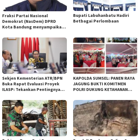
Bupati Labuhanbatu Hadiri
Fraksi Partai Nasional
Betbagai Perlombaan
Demokrat (NasDem) DPRD
Kota Bandung menyampaikan
pandangan umum terhadap
empat Rancangan Peraturan
Daerah (Raperda) yang
diajukan Pemerintah Kota
Bandung
Sekjen Kementerian ATR/BPN
KAPOLDA SUMSEL: PANEN RAYA
Buka Rapat Evaluasi Proyek
JAGUNG BUKTI KOMITMEN
ILASP: Tekankan Pentingnya
POLRI DUKUNG KETAHANAN
Efisiensi dan Akuntabilitas
PANGAN NASIONAL
Anggaran