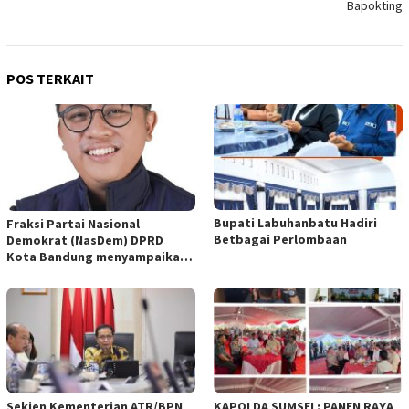
Bapokting
POS TERKAIT
Bupati Labuhanbatu Hadiri
Fraksi Partai Nasional
Betbagai Perlombaan
Demokrat (NasDem) DPRD
Kota Bandung menyampaikan
pandangan umum terhadap
empat Rancangan Peraturan
Daerah (Raperda) yang
diajukan Pemerintah Kota
Bandung
Sekjen Kementerian ATR/BPN
KAPOLDA SUMSEL: PANEN RAYA