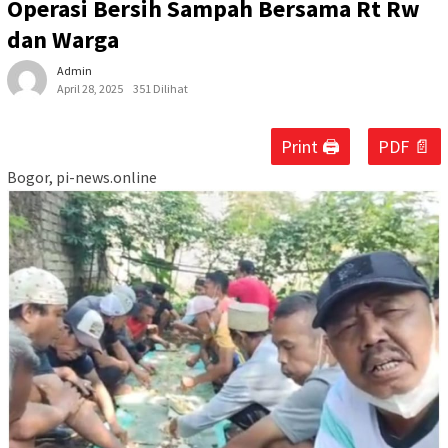
Operasi Bersih Sampah Bersama Rt Rw
dan Warga
Admin
April 28, 2025
351 Dilihat
Print 🖨
PDF 📄
Bogor, pi-news.online