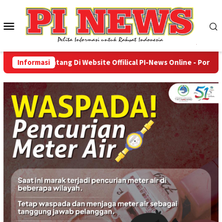
Loncat
ke
Menu
konten
Mobile
Selamat Datang Di Website Offilical PI-News Online - Portal Beri
Informasi