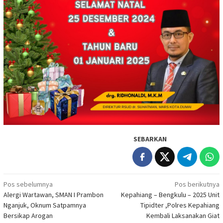
SEBARKAN
Navigasi
Pos sebelumnya
Pos berikutnya
Alergi Wartawan, SMAN I Prambon
Kepahiang – Bengkulu – 2025 Unit
pos
Nganjuk, Oknum Satpamnya
Tipidter ,Polres Kepahiang
Bersikap Arogan
Kembali Laksanakan Giat