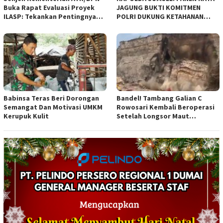
Buka Rapat Evaluasi Proyek
JAGUNG BUKTI KOMITMEN
ILASP: Tekankan Pentingnya
POLRI DUKUNG KETAHANAN
Efisiensi dan Akuntabilitas
PANGAN NASIONAL
Anggaran
Babinsa Teras Beri Dorongan
Bandel! Tambang Galian C
Semangat Dan Motivasi UMKM
Rowosari Kembali Beroperasi
Kerupuk Kulit
Setelah Longsor Maut
Tewaskan Satu Orang