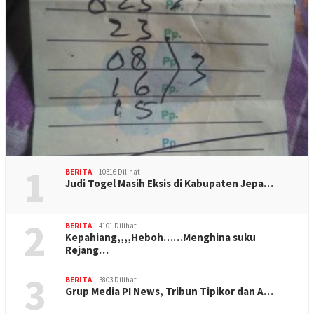
1
BERITA
10316 Dilihat
Judi Togel Masih Eksis di Kabupaten Jepa…
2
BERITA
4101 Dilihat
Kepahiang,,,,Heboh……Menghina suku
Rejang…
3
BERITA
3803 Dilihat
Grup Media PI News, Tribun Tipikor dan A…