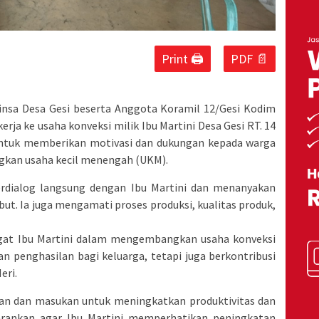
Print 🖨
PDF 📄
binsa Desa Gesi beserta Anggota Koramil 12/Gesi Kodim
rja ke usaha konveksi milik Ibu Martini Desa Gesi RT. 14
n untuk memberikan motivasi dan dukungan kepada warga
kan usaha kecil menengah (UKM).
erdialog langsung dengan Ibu Martini dan menanyakan
t. Ia juga mengamati proses produksi, kualitas produk,
gat Ibu Martini dalam mengembangkan usaha konveksi
an penghasilan bagi keluarga, tetapi juga berkontribusi
eri.
an dan masukan untuk meningkatkan produktivitas dan
yarankan agar Ibu Martini memperhatikan peningkatan