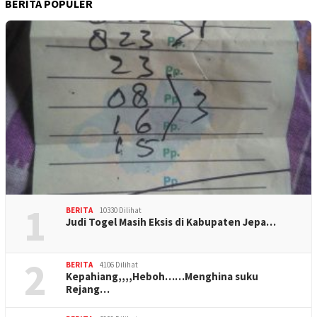
BERITA POPULER
1
BERITA
10330 Dilihat
Judi Togel Masih Eksis di Kabupaten Jepa…
2
BERITA
4106 Dilihat
Kepahiang,,,,Heboh……Menghina suku
Rejang…