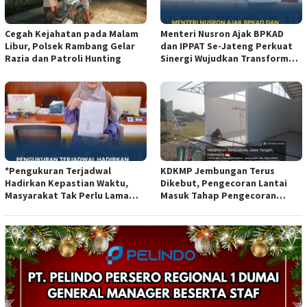
Cegah Kejahatan pada Malam
Menteri Nusron Ajak BPKAD
Libur, Polsek Rambang Gelar
dan IPPAT Se-Jateng Perkuat
Razia dan Patroli Hunting
Sinergi Wujudkan Transformasi
Layanan Pertanahan*
*Pengukuran Terjadwal
KDKMP Jembungan Terus
Hadirkan Kepastian Waktu,
Dikebut, Pengecoran Lantai
Masyarakat Tak Perlu Lama
Masuk Tahap Pengecoran
Menunggu Layanan Pertanahan
Lantai.