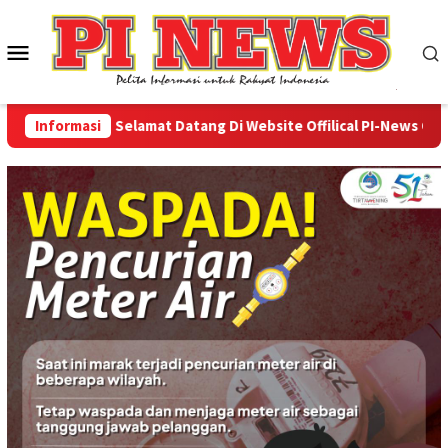
Loncat
ke
Menu
konten
Mobile
Informasi
Selamat Datang Di Website Offilical PI-News Online -