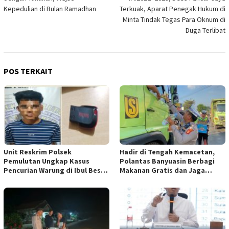
Kepedulian di Bulan Ramadhan
Terkuak, Aparat Penegak Hukum di
Minta Tindak Tegas Para Oknum di
Duga Terlibat
POS TERKAIT
Unit Reskrim Polsek
Hadir di Tengah Kemacetan,
Pemulutan Ungkap Kasus
Polantas Banyuasin Berbagi
Pencurian Warung di Ibul Besar
Makanan Gratis dan Jaga
I, Satu Pelaku Diamankan
Kamseltibcarlantas