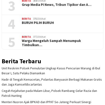
3
BERITA
3808 Dilihat
Grup Media PI News, Tribun Tipikor dan A…
4
BERITA
3792 Dilihat
BURUH PILIH BURUH
5
BERITA
3772 Dilihat
Warga Mengeluh Sampah Menumpuk
Timbulkan…
Berita Terbaru
Unit Reskrim Polsek Pemulutan Ungkap Kasus Pencurian Warung di Ibul
Besar I, Satu Pelaku Diamankan
Hadir di Tengah Kemacetan, Polantas Banyuasin Berbagi Makanan Gratis
dan Jaga Kamseltibcarlantas
Cegah Kejahatan pada Malam Libur, Polsek Rambang Gelar Razia dan
Patroli Hunting
Menteri Nusron Ajak BPKAD dan IPPAT Se-Jateng Perkuat Sinergi