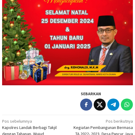
SEBARKAN
Navigasi
Pos sebelumnya
Pos berikutnya
Kapolres Landak Berbagi Takjil
Kegiatan Pembangunan Bermasa
pos
dengan Tahanan, Wujud
TA.2022- 2023, Desa Pancur Jaya