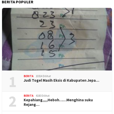
BERITA POPULER
1
BERITA
10314 Dilihat
Judi Togel Masih Eksis di Kabupaten Jepa…
2
BERITA
4100 Dilihat
Kepahiang,,,,Heboh……Menghina suku
Rejang…