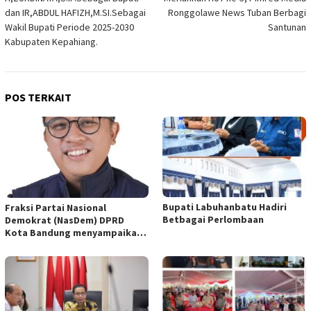
pos
dan IR,ABDUL HAFIZH,M.SI.Sebagai
Ronggolawe News Tuban Berbagi
Wakil Bupati Periode 2025-2030
Santunan
Kabupaten Kepahiang.
POS TERKAIT
Bupati Labuhanbatu Hadiri
Fraksi Partai Nasional
Betbagai Perlombaan
Demokrat (NasDem) DPRD
Kota Bandung menyampaikan
pandangan umum terhadap
empat Rancangan Peraturan
Daerah (Raperda) yang
diajukan Pemerintah Kota
Bandung