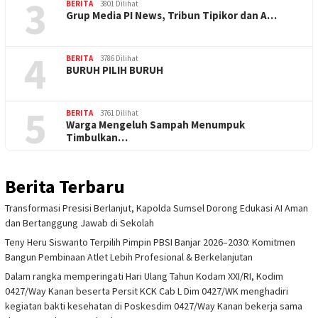
3
BERITA
3801 Dilihat
Grup Media PI News, Tribun Tipikor dan A…
4
BERITA
3786 Dilihat
BURUH PILIH BURUH
5
BERITA
3761 Dilihat
Warga Mengeluh Sampah Menumpuk
Timbulkan…
Berita Terbaru
Transformasi Presisi Berlanjut, Kapolda Sumsel Dorong Edukasi AI Aman
dan Bertanggung Jawab di Sekolah
Teny Heru Siswanto Terpilih Pimpin PBSI Banjar 2026–2030: Komitmen
Bangun Pembinaan Atlet Lebih Profesional & Berkelanjutan
Dalam rangka memperingati Hari Ulang Tahun Kodam XXI/RI, Kodim
0427/Way Kanan beserta Persit KCK Cab L Dim 0427/WK menghadiri
kegiatan bakti kesehatan di Poskesdim 0427/Way Kanan bekerja sama