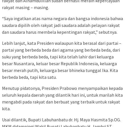
rakyat dan Alhamdulillah sudah berhasil meraih kepercayaan
rakyat masing – masing.
“Saya ingatkan atas nama negara dan bangsa indonesia bahwa
saudara dipilih oleh rakyat jadi saudara adalah pelayan rakyat
dan saudara harus membela kepentingan rakyat,” sebutnya.
Lebih lanjut, kata Presiden walaupun kita berasal dari partai –
partai yang berbeda beda dari agama yang berbeda beda, dari
suku yang berbeda beda, tapi kita telah lahir dari keluarga
besar Nusantara, keluar besar Republik Indonesia, keluarga
besar merah putih, keluarga besar bhineka tunggal Ika. Kita
berbeda beda, tapi kita satu.
Menutup pidatonya, Presiden Prabowo menyampaikan kepada
seluruh kepala daerah yang dilantik hari ini, untuk marilah kita
mengabdi pada rakyat dan berbuat yang terbaik untuk rakyat
kita.
Usai dilantik, Bupati Labuhanbatu dr. Hj. Maya Hasmita Sp.OG.
MKM didampingi Wakil Bupati Labuhanbatu H. Jambri ST,