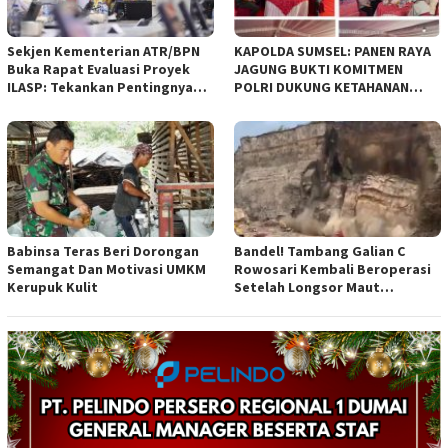
Sekjen Kementerian ATR/BPN
KAPOLDA SUMSEL: PANEN RAYA
Buka Rapat Evaluasi Proyek
JAGUNG BUKTI KOMITMEN
ILASP: Tekankan Pentingnya
POLRI DUKUNG KETAHANAN
Efisiensi dan Akuntabilitas
PANGAN NASIONAL
Anggaran
Babinsa Teras Beri Dorongan
Bandel! Tambang Galian C
Semangat Dan Motivasi UMKM
Rowosari Kembali Beroperasi
Kerupuk Kulit
Setelah Longsor Maut
Tewaskan Satu Orang