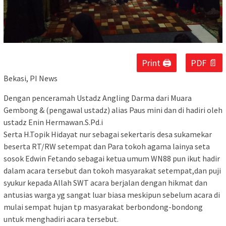
Print 🖨
PDF 📄
Bekasi, PI News
Dengan penceramah Ustadz Angling Darma dari Muara
Gembong & (pengawal ustadz) alias Paus mini dan di hadiri oleh
ustadz Enin Hermawan.S.Pd.i
Serta H.Topik Hidayat nur sebagai sekertaris desa sukamekar
beserta RT/RW setempat dan Para tokoh agama lainya seta
sosok Edwin Fetando sebagai ketua umum WN88 pun ikut hadir
dalam acara tersebut dan tokoh masyarakat setempat,dan puji
syukur kepada Allah SWT acara berjalan dengan hikmat dan
antusias warga yg sangat luar biasa meskipun sebelum acara di
mulai sempat hujan tp masyarakat berbondong-bondong
untuk menghadiri acara tersebut.