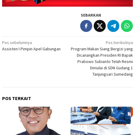
SEBARKAN
Navigasi
Pos sebelumnya
Pos berikutnya
Assisten I Pimpin Apel Gabungan
Program Makan Siang Bergizi yang
pos
Dicanangkan Presiden RI Bapak
Prabowo Subianto Telah Resmi
Dimulai di SDN Gudang 1
Tanjungsari Sumedang
POS TERKAIT