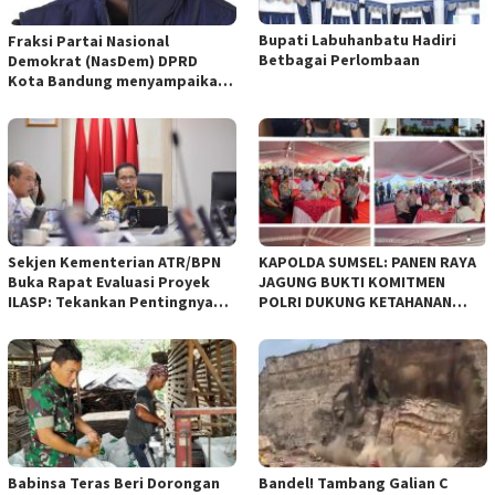
Bupati Labuhanbatu Hadiri
Fraksi Partai Nasional
Betbagai Perlombaan
Demokrat (NasDem) DPRD
Kota Bandung menyampaikan
pandangan umum terhadap
empat Rancangan Peraturan
Daerah (Raperda) yang
diajukan Pemerintah Kota
Bandung
Sekjen Kementerian ATR/BPN
KAPOLDA SUMSEL: PANEN RAYA
Buka Rapat Evaluasi Proyek
JAGUNG BUKTI KOMITMEN
ILASP: Tekankan Pentingnya
POLRI DUKUNG KETAHANAN
Efisiensi dan Akuntabilitas
PANGAN NASIONAL
Anggaran
Babinsa Teras Beri Dorongan
Bandel! Tambang Galian C