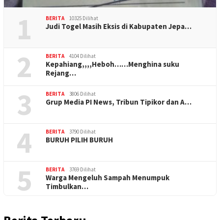
1
BERITA
10325 Dilihat
Judi Togel Masih Eksis di Kabupaten Jepa…
2
BERITA
4104 Dilihat
Kepahiang,,,,Heboh……Menghina suku
Rejang…
3
BERITA
3806 Dilihat
Grup Media PI News, Tribun Tipikor dan A…
4
BERITA
3790 Dilihat
BURUH PILIH BURUH
5
BERITA
3769 Dilihat
Warga Mengeluh Sampah Menumpuk
Timbulkan…