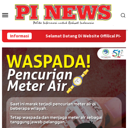
Loncat
ke
Menu
konten
Mobile
Informasi
Selamat Datang Di Website Offilical PI-News O