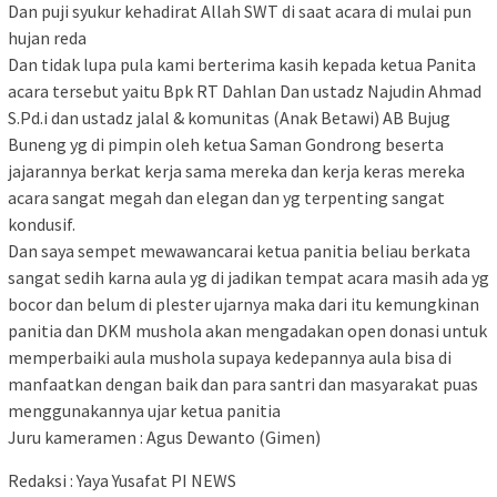
Dan puji syukur kehadirat Allah SWT di saat acara di mulai pun
hujan reda
Dan tidak lupa pula kami berterima kasih kepada ketua Panita
acara tersebut yaitu Bpk RT Dahlan Dan ustadz Najudin Ahmad
S.Pd.i dan ustadz jalal & komunitas (Anak Betawi) AB Bujug
Buneng yg di pimpin oleh ketua Saman Gondrong beserta
jajarannya berkat kerja sama mereka dan kerja keras mereka
acara sangat megah dan elegan dan yg terpenting sangat
kondusif.
Dan saya sempet mewawancarai ketua panitia beliau berkata
sangat sedih karna aula yg di jadikan tempat acara masih ada yg
bocor dan belum di plester ujarnya maka dari itu kemungkinan
panitia dan DKM mushola akan mengadakan open donasi untuk
memperbaiki aula mushola supaya kedepannya aula bisa di
manfaatkan dengan baik dan para santri dan masyarakat puas
menggunakannya ujar ketua panitia
Juru kameramen : Agus Dewanto (Gimen)
Redaksi : Yaya Yusafat PI NEWS