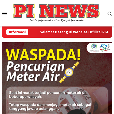
Loncat
ke
Menu
konten
Mobile
Informasi
Selamat Datang Di Website Offilical PI-News On