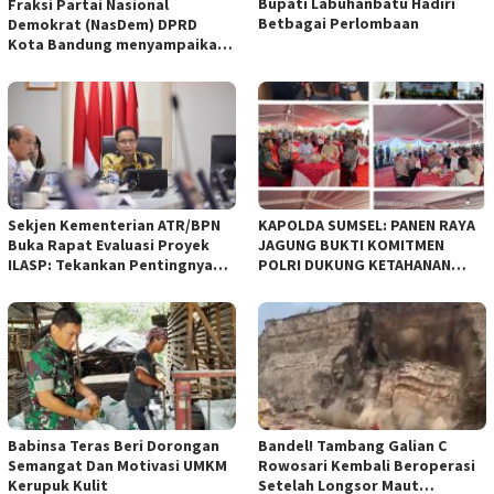
Bupati Labuhanbatu Hadiri
Fraksi Partai Nasional
Betbagai Perlombaan
Demokrat (NasDem) DPRD
Kota Bandung menyampaikan
pandangan umum terhadap
empat Rancangan Peraturan
Daerah (Raperda) yang
diajukan Pemerintah Kota
Bandung
Sekjen Kementerian ATR/BPN
KAPOLDA SUMSEL: PANEN RAYA
Buka Rapat Evaluasi Proyek
JAGUNG BUKTI KOMITMEN
ILASP: Tekankan Pentingnya
POLRI DUKUNG KETAHANAN
Efisiensi dan Akuntabilitas
PANGAN NASIONAL
Anggaran
Babinsa Teras Beri Dorongan
Bandel! Tambang Galian C
Semangat Dan Motivasi UMKM
Rowosari Kembali Beroperasi
Kerupuk Kulit
Setelah Longsor Maut