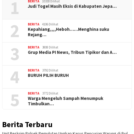
1
BERITA
10330 Dilihat
Judi Togel Masih Eksis di Kabupaten Jepa…
2
BERITA
4106 Dilihat
Kepahiang,,,,Heboh……Menghina suku
Rejang…
3
BERITA
3808 Dilihat
Grup Media PI News, Tribun Tipikor dan A…
4
BERITA
3792 Dilihat
BURUH PILIH BURUH
5
BERITA
3772 Dilihat
Warga Mengeluh Sampah Menumpuk
Timbulkan…
Berita Terbaru
Unit Reskrim Polsek Pemulutan Ungkap Kasus Pencurian Warung di Ibul