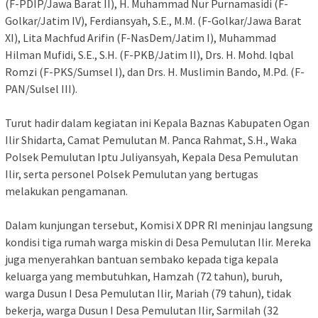
(F-PDIP/Jawa Barat II), H. Muhammad Nur Purnamasidi (F-
Golkar/Jatim IV), Ferdiansyah, S.E., M.M. (F-Golkar/Jawa Barat
XI), Lita Machfud Arifin (F-NasDem/Jatim I), Muhammad
Hilman Mufidi, S.E., S.H. (F-PKB/Jatim II), Drs. H. Mohd. Iqbal
Romzi (F-PKS/Sumsel I), dan Drs. H. Muslimin Bando, M.Pd. (F-
PAN/Sulsel III).
Turut hadir dalam kegiatan ini Kepala Baznas Kabupaten Ogan
Ilir Shidarta, Camat Pemulutan M. Panca Rahmat, S.H., Waka
Polsek Pemulutan Iptu Juliyansyah, Kepala Desa Pemulutan
Ilir, serta personel Polsek Pemulutan yang bertugas
melakukan pengamanan.
Dalam kunjungan tersebut, Komisi X DPR RI meninjau langsung
kondisi tiga rumah warga miskin di Desa Pemulutan Ilir. Mereka
juga menyerahkan bantuan sembako kepada tiga kepala
keluarga yang membutuhkan, Hamzah (72 tahun), buruh,
warga Dusun I Desa Pemulutan Ilir, Mariah (79 tahun), tidak
bekerja, warga Dusun I Desa Pemulutan Ilir, Sarmilah (32