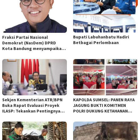
Bupati Labuhanbatu Hadiri
Fraksi Partai Nasional
Betbagai Perlombaan
Demokrat (NasDem) DPRD
Kota Bandung menyampaikan
pandangan umum terhadap
empat Rancangan Peraturan
Daerah (Raperda) yang
diajukan Pemerintah Kota
Bandung
Sekjen Kementerian ATR/BPN
KAPOLDA SUMSEL: PANEN RAYA
Buka Rapat Evaluasi Proyek
JAGUNG BUKTI KOMITMEN
ILASP: Tekankan Pentingnya
POLRI DUKUNG KETAHANAN
Efisiensi dan Akuntabilitas
PANGAN NASIONAL
Anggaran