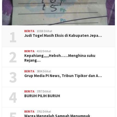
1
BERITA
10318 Dilihat
Judi Togel Masih Eksis di Kabupaten Jepa…
2
BERITA
4102 Dilihat
Kepahiang,,,,Heboh……Menghina suku
Rejang…
3
BERITA
3804 Dilihat
Grup Media PI News, Tribun Tipikor dan A…
4
BERITA
3787 Dilihat
BURUH PILIH BURUH
BERITA
3761 Dilihat
Warga Mengeluh Sampah Menumpuk