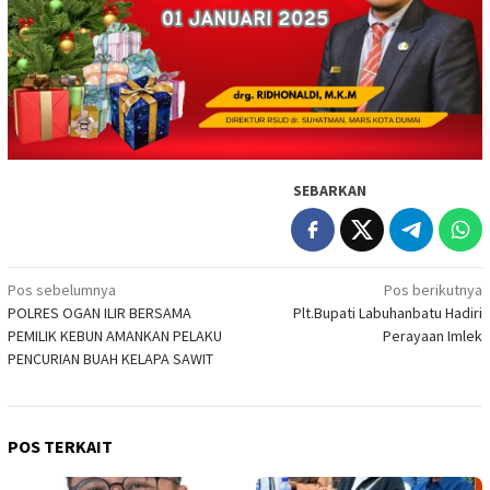
SEBARKAN
Navigasi
Pos sebelumnya
Pos berikutnya
POLRES OGAN ILIR BERSAMA
Plt.Bupati Labuhanbatu Hadiri
pos
PEMILIK KEBUN AMANKAN PELAKU
Perayaan Imlek
PENCURIAN BUAH KELAPA SAWIT
POS TERKAIT