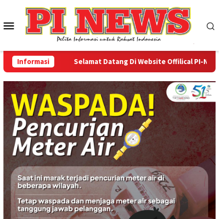
Loncat
ke
Menu
konten
Mobile
Informasi
Selamat Datang Di Website Offilical PI-News On