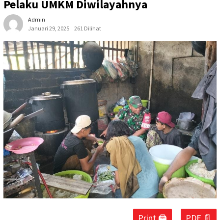
Pelaku UMKM Diwilayahnya
Admin
Januari 29, 2025
261 Dilihat
Print 🖨
PDF 📄