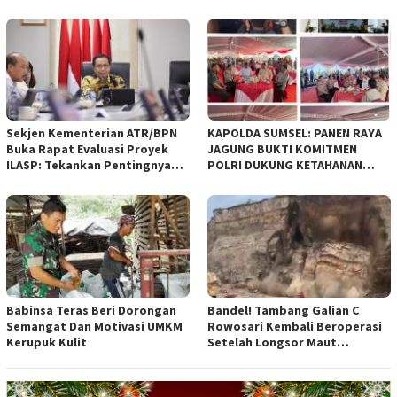
pandangan umum terhadap
empat Rancangan Peraturan
Daerah (Raperda) yang
diajukan Pemerintah Kota
Bandung
Sekjen Kementerian ATR/BPN
KAPOLDA SUMSEL: PANEN RAYA
Buka Rapat Evaluasi Proyek
JAGUNG BUKTI KOMITMEN
ILASP: Tekankan Pentingnya
POLRI DUKUNG KETAHANAN
Efisiensi dan Akuntabilitas
PANGAN NASIONAL
Anggaran
Babinsa Teras Beri Dorongan
Bandel! Tambang Galian C
Semangat Dan Motivasi UMKM
Rowosari Kembali Beroperasi
Kerupuk Kulit
Setelah Longsor Maut
Tewaskan Satu Orang