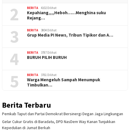
2
BERITA
4102 Dilihat
Kepahiang,,,,Heboh……Menghina suku
Rejang…
3
BERITA
3804 Dilihat
Grup Media PI News, Tribun Tipikor dan A…
4
BERITA
3787 Dilihat
BURUH PILIH BURUH
5
BERITA
3761 Dilihat
Warga Mengeluh Sampah Menumpuk
Timbulkan…
Berita Terbaru
Pemkab Taput dan Partai Demokrat Bersinergi Degan Jaga Lingkungan
Gelar Cukur Gratis di Baradatu, DPD NasDem Way Kanan Tunjukkan
Kepedulian di Jumat Berkah