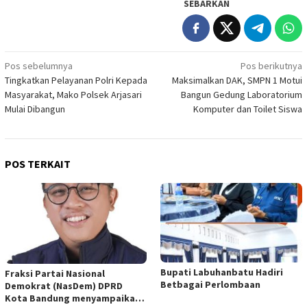
SEBARKAN
Navigasi
Pos sebelumnya
Pos berikutnya
Tingkatkan Pelayanan Polri Kepada
Maksimalkan DAK, SMPN 1 Motui
pos
Masyarakat, Mako Polsek Arjasari
Bangun Gedung Laboratorium
Mulai Dibangun
Komputer dan Toilet Siswa
POS TERKAIT
Bupati Labuhanbatu Hadiri
Fraksi Partai Nasional
Betbagai Perlombaan
Demokrat (NasDem) DPRD
Kota Bandung menyampaikan