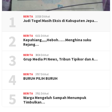
1
BERITA
10318 Dilihat
Judi Togel Masih Eksis di Kabupaten Jepa…
2
BERITA
4101 Dilihat
Kepahiang,,,,Heboh……Menghina suku
Rejang…
3
BERITA
3804 Dilihat
Grup Media PI News, Tribun Tipikor dan A…
4
BERITA
3787 Dilihat
BURUH PILIH BURUH
5
BERITA
3761 Dilihat
Warga Mengeluh Sampah Menumpuk
Timbulkan…