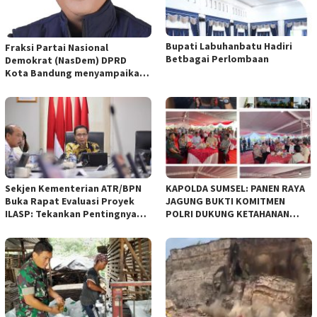
Bupati Labuhanbatu Hadiri
Fraksi Partai Nasional
Betbagai Perlombaan
Demokrat (NasDem) DPRD
Kota Bandung menyampaikan
pandangan umum terhadap
empat Rancangan Peraturan
Daerah (Raperda) yang
diajukan Pemerintah Kota
Bandung
Sekjen Kementerian ATR/BPN
KAPOLDA SUMSEL: PANEN RAYA
Buka Rapat Evaluasi Proyek
JAGUNG BUKTI KOMITMEN
ILASP: Tekankan Pentingnya
POLRI DUKUNG KETAHANAN
Efisiensi dan Akuntabilitas
PANGAN NASIONAL
Anggaran