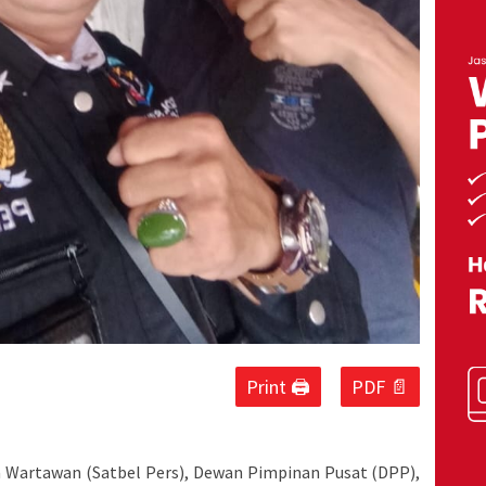
Print 🖨
PDF 📄
a Wartawan (Satbel Pers), Dewan Pimpinan Pusat (DPP),