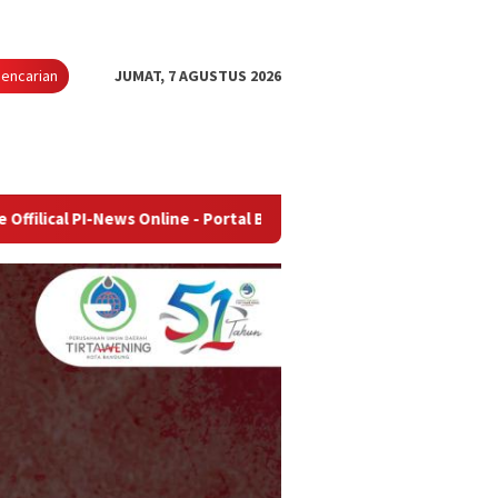
encarian
JUMAT, 7 AGUSTUS 2026
ews Online - Portal Berita Terupdate & Terpercaya