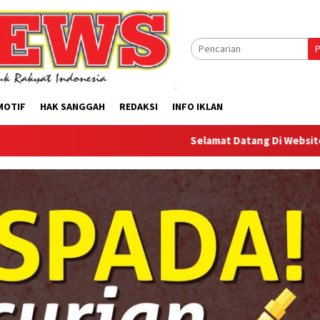
P
MOTIF
HAK SANGGAH
REDAKSI
INFO IKLAN
Selamat Datang Di Website Offilical PI-N