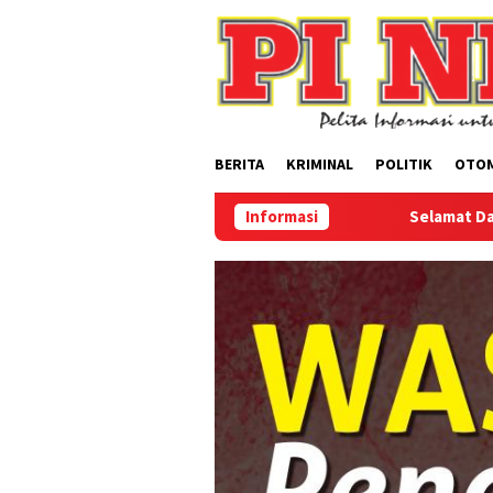
Loncat
ke
konten
BERITA
KRIMINAL
POLITIK
OTO
Informasi
Selamat Datang Di Website 