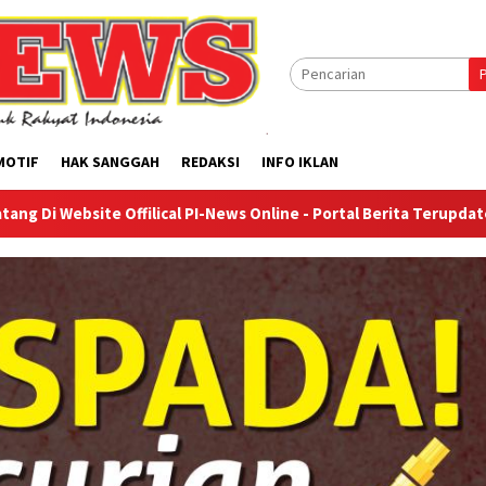
MOTIF
HAK SANGGAH
REDAKSI
INFO IKLAN
Offilical PI-News Online - Portal Berita Terupdate & Terpercaya