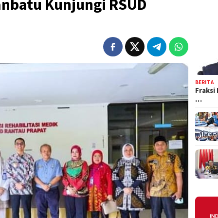
anbatu Kunjungi RSUD
BERITA
Fraksi
…