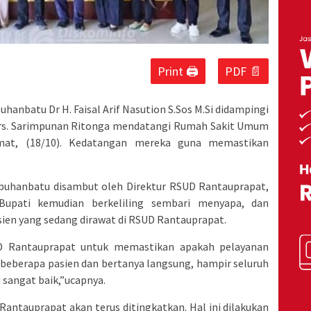
Print 🖨
PDF 📄
hanbatu Dr H. Faisal Arif Nasution S.Sos M.Si didampingi
Drs. Sarimpunan Ritonga mendatangi Rumah Sakit Umum
mat, (18/10). Kedatangan mereka guna memastikan
abuhanbatu disambut oleh Direktur RSUD Rantauprapat,
 Bupati kemudian berkeliling sembari menyapa, dan
en yang sedang dirawat di RSUD Rantauprapat.
UD Rantauprapat untuk memastikan apakah pelayanan
 beberapa pasien dan bertanya langsung, hampir seluruh
 sangat baik,”ucapnya.
antauprapat akan terus ditingkatkan. Hal ini dilakukan