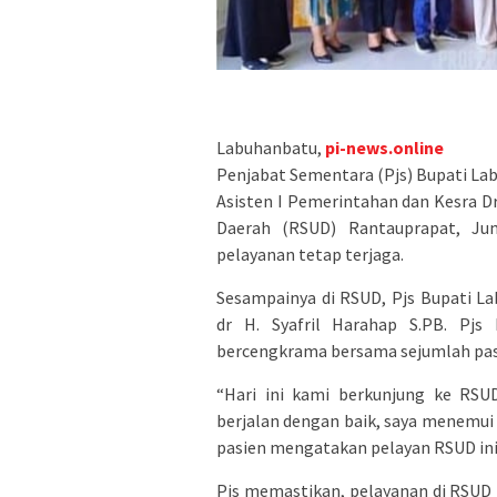
Labuhanbatu,
pi-news.online
Penjabat Sementara (Pjs) Bupati Labu
Asisten I Pemerintahan dan Kesra 
Daerah (RSUD) Rantauprapat, Ju
pelayanan tetap terjaga.
Sesampainya di RSUD, Pjs Bupati L
dr H. Syafril Harahap S.PB. Pjs
bercengkrama bersama sejumlah pasi
“Hari ini kami berkunjung ke RS
berjalan dengan baik, saya menemui
pasien mengatakan pelayan RSUD ini
Pjs memastikan, pelayanan di RSUD R