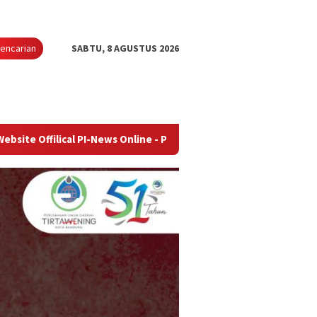
encarian
SABTU, 8 AGUSTUS 2026
l PI-News Online - Portal Berita Terupdate & Terpercaya